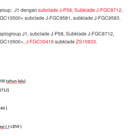
ogroup: J1 dengan
subclade J-P58, Subklade J-FGC8712
,
 FGC10500+ subclade J-FGC9581, subklade J-FGC9583.
aplogroup J1, subclade J-P58, Subklade J-FGC8712,
 FGC10500+,
J-FGC30416
subklade
ZS10833
.