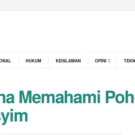
IONAL
HUKUM
KEISLAMAN
OPINI
TEK
na Memahami Poho
syim