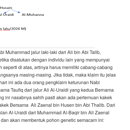
Muhammad jalur laki-laki dari Ali bin Abi Talib,
tika disatukan dengan individu lain yang mempunyai
seperti di atas, artinya harus memiliki cabang-cabang
angsanya masing-masing. Jika tidak, maka klaim itu jelas
ari ini ada dua orang pengklaim keturunan Nabi
ma Taufiq dari jalur Ali Al-Uraidi yang kedua Bernama
ng ini nasabnya sahih pasti akan ada pertemuan kakek
akek Bersama Ali Zaenal bin Husen bin Abi Thalib. Dari
klan Al-Uraidi dari Muhammad Al-Baqir bin Ali Zaenal
l, dan akan membentuk pohon genetic semacam ini: