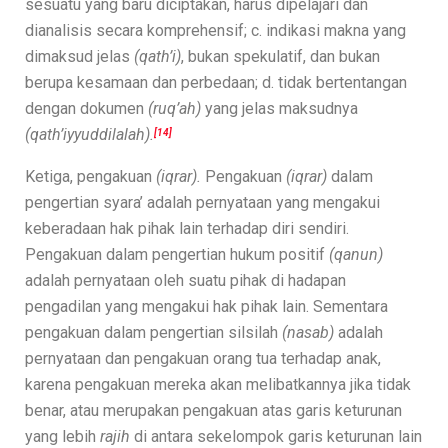
sesuatu yang baru diciptakan, harus dipelajari dan
dianalisis secara komprehensif; c. indikasi makna yang
dimaksud jelas
(qath’i)
, bukan spekulatif, dan bukan
berupa kesamaan dan perbedaan; d. tidak bertentangan
dengan dokumen
(ruq’ah)
yang jelas maksudnya
(qath’iyyuddilalah).
[14]
Ketiga, pengakuan
(iqrar).
Pengakuan
(iqrar)
dalam
pengertian syara’ adalah pernyataan yang mengakui
keberadaan hak pihak lain terhadap diri sendiri.
Pengakuan dalam pengertian hukum positif
(qanun)
adalah pernyataan oleh suatu pihak di hadapan
pengadilan yang mengakui hak pihak lain. Sementara
pengakuan dalam pengertian silsilah
(nasab)
adalah
pernyataan dan pengakuan orang tua terhadap anak,
karena pengakuan mereka akan melibatkannya jika tidak
benar, atau merupakan pengakuan atas garis keturunan
yang lebih
rajih
di antara sekelompok garis keturunan lain