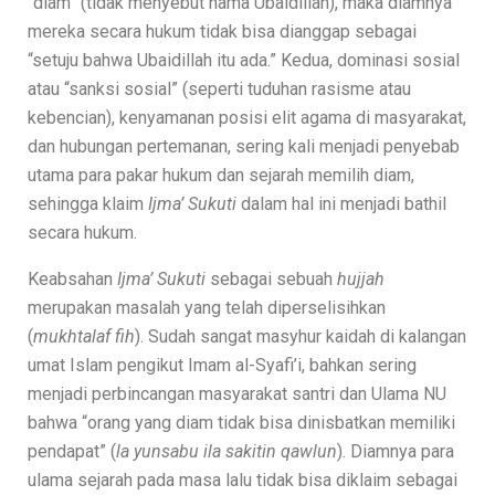
“diam” (tidak menyebut nama Ubaidillah), maka diamnya
mereka secara hukum tidak bisa dianggap sebagai
“setuju bahwa Ubaidillah itu ada.” Kedua, dominasi sosial
atau “sanksi sosial” (seperti tuduhan rasisme atau
kebencian), kenyamanan posisi elit agama di masyarakat,
dan hubungan pertemanan, sering kali menjadi penyebab
utama para pakar hukum dan sejarah memilih diam,
sehingga klaim
Ijma’ Sukuti
dalam hal ini menjadi bathil
secara hukum.
Keabsahan
Ijma’ Sukuti
sebagai sebuah
hujjah
merupakan masalah yang telah diperselisihkan
(
mukhtalaf fih
). Sudah sangat masyhur kaidah di kalangan
umat Islam pengikut Imam al-Syafi’i, bahkan sering
menjadi perbincangan masyarakat santri dan Ulama NU
bahwa “orang yang diam tidak bisa dinisbatkan memiliki
pendapat” (
la yunsabu ila sakitin qawlun
). Diamnya para
ulama sejarah pada masa lalu tidak bisa diklaim sebagai