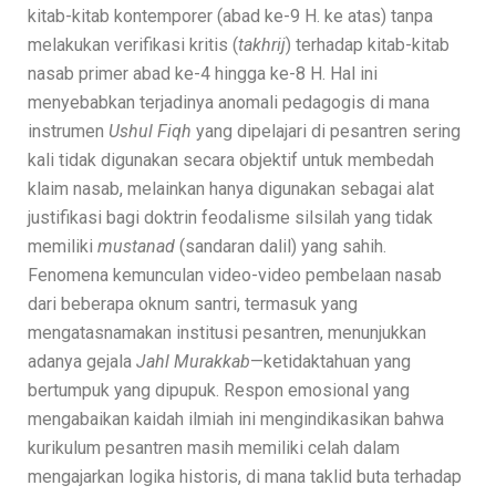
kitab-kitab kontemporer (abad ke-9 H. ke atas) tanpa
melakukan verifikasi kritis (
takhrij
) terhadap kitab-kitab
nasab primer abad ke-4 hingga ke-8 H. Hal ini
menyebabkan terjadinya anomali pedagogis di mana
instrumen
Ushul Fiqh
yang dipelajari di pesantren sering
kali tidak digunakan secara objektif untuk membedah
klaim nasab, melainkan hanya digunakan sebagai alat
justifikasi bagi doktrin feodalisme silsilah yang tidak
memiliki
mustanad
(sandaran dalil) yang sahih.
Fenomena kemunculan video-video pembelaan nasab
dari beberapa oknum santri, termasuk yang
mengatasnamakan institusi pesantren, menunjukkan
adanya gejala
Jahl Murakkab
—ketidaktahuan yang
bertumpuk yang dipupuk. Respon emosional yang
mengabaikan kaidah ilmiah ini mengindikasikan bahwa
kurikulum pesantren masih memiliki celah dalam
mengajarkan logika historis, di mana taklid buta terhadap