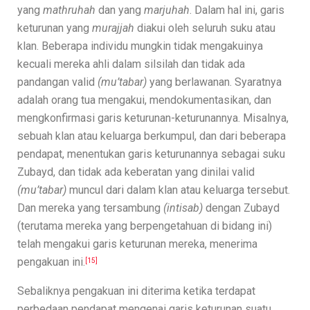
yang
mathruhah
dan yang
marjuhah
. Dalam hal ini, garis
keturunan yang
murajjah
diakui oleh seluruh suku atau
klan. Beberapa individu mungkin tidak mengakuinya
kecuali mereka ahli dalam silsilah dan tidak ada
pandangan valid
(mu’tabar)
yang berlawanan. Syaratnya
adalah orang tua mengakui, mendokumentasikan, dan
mengkonfirmasi garis keturunan-keturunannya. Misalnya,
sebuah klan atau keluarga berkumpul, dan dari beberapa
pendapat, menentukan garis keturunannya sebagai suku
Zubayd, dan tidak ada keberatan yang dinilai valid
(mu’tabar)
muncul dari dalam klan atau keluarga tersebut.
Dan mereka yang tersambung
(intisab)
dengan Zubayd
(terutama mereka yang berpengetahuan di bidang ini)
telah mengakui garis keturunan mereka, menerima
pengakuan ini.
[15]
Sebaliknya pengakuan ini diterima ketika terdapat
perbedaan pendapat mengenai garis keturunan suatu