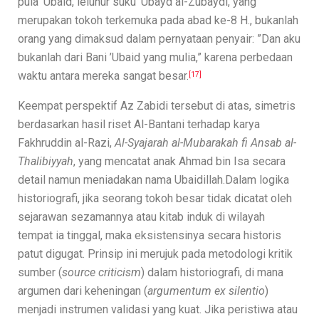
pula ’Ubaid, leluhur suku ’Ubayd al-Zubaydi, yang
merupakan tokoh terkemuka pada abad ke-8 H., bukanlah
orang yang dimaksud dalam pernyataan penyair: ”Dan aku
bukanlah dari Bani ’Ubaid yang mulia,” karena perbedaan
waktu antara mereka sangat besar.
[17]
Keempat perspektif Az Zabidi tersebut di atas, simetris
berdasarkan hasil riset Al-Bantani terhadap karya
Fakhruddin al-Razi,
Al-Syajarah al-Mubarakah fi Ansab al-
Thalibiyyah
, yang mencatat anak Ahmad bin Isa secara
detail namun meniadakan nama Ubaidillah.Dalam logika
historiografi, jika seorang tokoh besar tidak dicatat oleh
sejarawan sezamannya atau kitab induk di wilayah
tempat ia tinggal, maka eksistensinya secara historis
patut digugat. Prinsip ini merujuk pada metodologi kritik
sumber (
source criticism
) dalam historiografi, di mana
argumen dari keheningan (
argumentum ex silentio
)
menjadi instrumen validasi yang kuat. Jika peristiwa atau