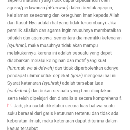
seperti matahari yang tidak dapat dipadamkan oleh
agresi/perlawanan
(al-‘udwan)
dalam bentuk apapun,
keIslaman seseorang dan keteguhan iman kepada Allah
dan Rasul-Nya adalah hal yang tidak tersembunyi. Jika
pemilik silsilah dan agama ingin musuhnya membatalkan
silsilah dan agamanya, sementara dia memiliki ketenaran
(syuhrah),
maka musuhnya tidak akan mampu
melakukannya, karena ini adalah sesuatu yang dapat
disebarkan melalui keinginan dan motif yang kuat
(himmah wa al-da’wah)
dan tidak diperbolehkan adanya
pendapat ulama’ untuk sepekat
(ijma’)
mengenai hal ini.
Syarat ketenaran
(syuhrah)
adalah tersebar luas
(istifadhah)
dan bukan sesuatu yang baru diciptakan
serta telah dipelajari dan dianalisis secara komprehensif.
Jadi, jika sudah diketahui secara luas bahwa suatu
[13]
suku berasal dari garis keturunan tertentu dan tidak ada
keberatan ilmiah, maka ketenaran dapat diterima dalam
kasus tersebut.