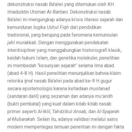
dekonstruksi nasab Ba’alwi yang ditemukan oleh KH
Imaduddin Utsman Al-Bantani. Dekonstruksi nasab
Ba’alwi ini mengungkap adanya krisis literasi sejarah dan
kemunduran logika
Ushul Fiqh
dari pendidikan
tradisional, yang berujung pada fenomena kemunculan
jahl murakkab
. Dengan menggunakan pendekatan
interdisipliner yang menggabungkan historiografi klasik,
kaidah hukum Islam, dan genetika molekuler, penelitian
ini membedah “kesunyian sejarah” selama lima abad
(abad 4-8 H). Hasil penelitian menunjukkan bahwa klaim
retorika ijma’ nasab Ba’alwi pada abad ke-9 H gugur
secara epistemologis karena ketiadaan
mustanad
(sandaran dalil) yang sezaman dan adanya
mu’aridh
(bukti pembatal) yang kuat dalam kitab-kitab nasab
primer seperti
Al-Iklil
,
Tahdzibul Ansab
, dan
Al-Syajarah
al-Mubarakah
. Selain itu, adanya validasi melalui sains
modern mempertegas temuan penelitian ini dengan fakta