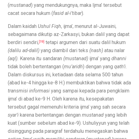
(
mustanad
) yang mendukungnya, maka Ijma’ tersebut
cacat secara hukum (
fasid al-i’tibar
).
Dalam kaidah
Ushul Fiqh
, ijma’, menurut al-Juwaini,
sebagaimana dikutip az-Zarkasyi, bukan dalil yang dapat
berdiri sendiri,
tetapi argumen dari suatu dalil hukum
[19]
(dalilu ad-dalil)
yang diambil dari teks
(nash)
atau nalar
(aql).
Karena itu sandaran
(mustanad)
ijma’ yang
dhanni
tidak boleh bertentangan (
mu’aridh
) dengan yang
qath’i.
Dalam diskursus ini, ketiadaan data selama 500 tahun
(abad ke-4 hingga ke-8 H.) membuktikan bahwa tidak ada
transmisi informasi
yang sampai kepada para pengklaim
ijma’ di abad ke-9 H. Oleh karena itu, kesepakatan
tersebut gagal memenuhi kriteria ijma’ yang sah secara
syar’i
karena bertentangan dengan
mustanad
yang lebih
kuat (sumber sebelum abad ke-9). Ushuliyyun yang telah
disinggung pada paragraf terdahulu menegaskan bahwa