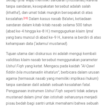
setiap Ijma’ wajib memiliki sandaran (
mustanad
) karena
tanpa sandaran, kesepakatan tersebut adalah salah
(
khatha’
), dan umat tidak mungkin bersepakat di atas
kesalahan.
Dalam kasus nasab Ba’alwi, ketiadaan
[20]
sandaran dalam kitab-kitab nasab selama 500 tahun
(abad ke-4 hingga ke-8 H.) menggugurkan klaim Ijma’
yang baru muncul di abad ke-9 H., karena ia berdiri di atas
kehampaan data (
‘adamul mustanad
).
Tujuan utama dari diskursus ini adalah menguji kembali
validitas klaim nasab tersebut menggunakan parameter
Ushul Fiqh
yang ketat. Mengacu pada kaidah
“Al-Qawl
fiddin bila mustanadin khata’un”
, berbicara dalam urusan
agama (termasuk nasab yang memiliki implikasi hukum)
tanpa sandaran dalil adalah sebuah kesalahan fatal.
Penggunaan instrumen
Ushul Fiqh
seperti tidak adanya
mustanad
dalam
ijma’
dan
istishab
seharusnya menjadi
pisau bedah bagi santri untuk memahami bahwa sebuah