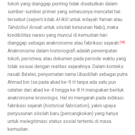
tokoh yang dianggap penting tidak disebutkan dalam
sumber-sumber primer yang seharusnya mencatat hal
tersebut (seperti kitab
Al-Iklil
untuk wilayah Yaman atau
Tahdzibul Ansab
untuk silsilah keturunan Nabi), maka
kredibilitas narasi yang muncul di kemudian hari
dianggap sebagai anakronisme atau fabrikasi sejarah.
[18]
Anakronisme dalam historiografi adalah penempatan
tokoh, peristiwa, atau dokumen pada periode waktu yang
tidak sesuai dengan realitas sejarahnya. Dalam konteks
nasab Ba’alwi, penyematan nama Ubaidillah sebagai putra
Ahmad bin Isa pada abad ke-9 H tanpa ada satu pun
catatan dari abad ke-4 hingga ke-8 H merupakan bentuk
anakronisme kronologis. Hal ini mengarah pada indikasi
fabrikasi sejarah (
historical fabrication
), yakni upaya
penyusunan silsilah baru (pencangkokan) yang hanya
untuk melegitimasi status sosial tertentu di masa
kemudian.