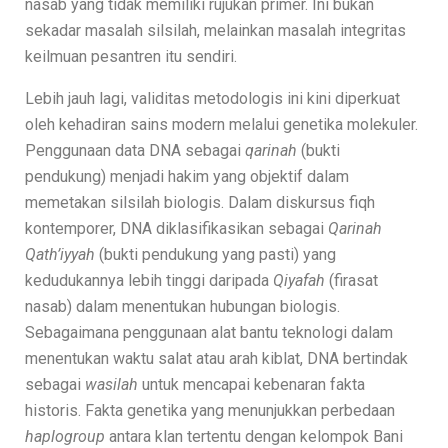
nasab yang tidak memiliki rujukan primer. Ini bukan
sekadar masalah silsilah, melainkan masalah integritas
keilmuan pesantren itu sendiri.
Lebih jauh lagi, validitas metodologis ini kini diperkuat
oleh kehadiran sains modern melalui genetika molekuler.
Penggunaan data DNA sebagai
qarinah
(bukti
pendukung) menjadi hakim yang objektif dalam
memetakan silsilah biologis. Dalam diskursus fiqh
kontemporer, DNA diklasifikasikan sebagai
Qarinah
Qath’iyyah
(bukti pendukung yang pasti) yang
kedudukannya lebih tinggi daripada
Qiyafah
(firasat
nasab) dalam menentukan hubungan biologis.
Sebagaimana penggunaan alat bantu teknologi dalam
menentukan waktu salat atau arah kiblat, DNA bertindak
sebagai
wasilah
untuk mencapai kebenaran fakta
historis. Fakta genetika yang menunjukkan perbedaan
haplogroup
antara klan tertentu dengan kelompok Bani