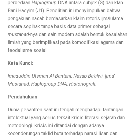
perbedaan
Haplogroup
DNA antara subjek (G) dan klan
Bani Hasyim (J1). Penelitian ini menyimpulkan bahwa
pengakuan nasab berdasarkan klaim retoris ijma’ulama’
secara sepihak tanpa basis data primer sebagai
mustanad-
nya dan sain modern adalah bentuk kesalahan
ilmiah yang berimplikasi pada komodifikasi agama dan
feodalisme sosial.
Kata Kunci:
Imaduddin Utsman Al-Bantani, Nasab Ba’alwi, Ijma’,
Mustanad, Haplogroup DNA, Historiografi.
Pendahuluan
Dunia pesantren saat ini tengah menghadapi tantangan
intelektual yang serius terkait krisis literasi sejarah dan
metodologi. Krisis ini ditandai dengan adanya
kecenderungan taklid buta terhadap narasi lisan dan