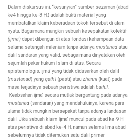
Dalam diskursus ini, “kesunyian” sumber sezaman (abad
ke4 hingga ke-8 H.) adalah bukti material yang
membatalkan klaim keberadaan tokoh tersebut di alam
nyata. Bagaimana mungkin sebuah kesepakatan kolektif
(ijma’)
dapat dibangun di atas fondasi kehampaan data
selama setengah milenium tanpa adanya
mustanad
atau
dalil sandaran yang valid, sebagaimana dinyatakan oleh
sejumlah pakar hukum Islam di atas. Secara
epistemologis, ijma’ yang tidak didasarkan oleh dalil
(
mustanad
) yang
qath’i
(pasti) atau
zhanni
(kuat) pada
masa terjadinya sebuah peristiwa adalah
bathil
.
Keabsahan ijma’ secara mutlak bergantung pada adanya
mustanad
(sandaran) yang mendahuluinya, karena para
ulama tidak mungkin bersepakat tanpa adanya landasan
dalil. Jika sebuah klaim Ijma’ muncul pada abad ke-9 H
atas peristiwa di abad ke-4 H, namun selama lima abad
sebelumnya tidak ditemukan satu dalil primer