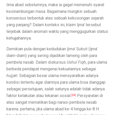
lima abad sebelumnya, maka ia gagal memenuhi syarat
kesinambungan masa. Bagaimana mungkin sebuah
konsensus terbentuk atas sebuah kekosongan sejarah
yang panjang? Dalam konteks ini, klaim Ijma’ tersebut
terjebak dalam anomali waktu yang menggugurkan status
kehujjahannya.
Demikian pula dengan kedudukan
Ijma’ Sukuti
(ijma’
diam-diam) yang sering dijadikan tameng oleh para
pembela nasab. Dalam diskursus
Ushul Fiqh
, para ulama
berbeda pendapat mengenai kekuatannya sebagai
hujjah
. Sebagian besar ulama mensyaratkan adanya
kondisi tertentu agar diamnya para ulama bisa dianggap
sebagai persetujuan, salah satunya adalah tidak adanya
faktor ketakutan atau tekanan sosial.
Persyaratan di
[24]
atas sangat mematikan bagi narasi pembela nasab
karena: pertama, jika ulama abad ke-4 hingga ke-8 H.