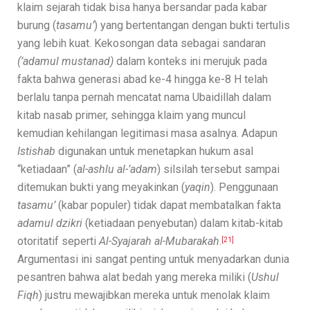
klaim sejarah tidak bisa hanya bersandar pada kabar
burung (
tasamu’
) yang bertentangan dengan bukti tertulis
yang lebih kuat. Kekosongan data sebagai sandaran
(’adamul mustanad)
dalam konteks ini merujuk pada
fakta bahwa generasi abad ke-4 hingga ke-8 H telah
berlalu tanpa pernah mencatat nama Ubaidillah dalam
kitab nasab primer, sehingga klaim yang muncul
kemudian kehilangan legitimasi masa asalnya. Adapun
Istishab
digunakan untuk menetapkan hukum asal
“ketiadaan” (
al-ashlu al-’adam
) silsilah tersebut sampai
ditemukan bukti yang meyakinkan (
yaqin
). Penggunaan
tasamu’
(kabar populer) tidak dapat membatalkan fakta
adamul dzikri
(ketiadaan penyebutan) dalam kitab-kitab
otoritatif seperti
Al-Syajarah al-Mubarakah
.
[21]
Argumentasi ini sangat penting untuk menyadarkan dunia
pesantren bahwa alat bedah yang mereka miliki (
Ushul
Fiqh
) justru mewajibkan mereka untuk menolak klaim