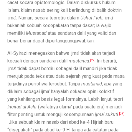
cacat secara epistemologis. Dalam diskursus hukum
Islam, klaim nasab sering kali berlindung di balik doktrin
ijma’. Namun, secara teoretis dalam
Ushul Fiqh
, ijma’
bukanlah sebuah kesepakatan tanpa dasar; ia wajib
memiliki
Mustanad
atau sandaran dalil yang valid dan
benar benar dapat dipertanggungjawabkan.
Al-Syirazi menegaskan bahwa ijma’ tidak akan terjadi
kecuali dengan sandaran dalil
mustanad
.
Ini berarti,
[22]
ijma’ tidak dapat berdiri sebagai dalil mandiri jika tidak
merujuk pada teks atau data sejarah yang kuat pada masa
terjadinya peristiwa tersebut. Tanpa
mustanad
, apa yang
diklaim sebagai ijma’ hanyalah sekadar opini kolektif
yang kehilangan basis legal-formalnya. Lebih lanjut, teori
Inqirad al-Ashr
(wafatnya ulama’ pada suatu era) menjadi
filter penting untuk menguji kesempurnaan
ijma’ sukuti
.
[23]
Jika sebuah klaim nasab dari abad ke-4 Hijriah baru
“disepakati” pada abad ke-9 H. tanpa ada catatan pada