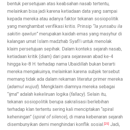
bentuk persetujuan atas keabsahan nasab tertentu,
melainkan bisa jadi karena ketiadaan data yang sampai
kepada mereka atau adanya faktor tekanan sosiopolitik
yang menghambat verifikasi kritis. Prinsip
“la yunsabu ila
sakitin qawlun”
merupakan kaidah emas yang masyhur di
kalangan umat Islam madzhab Syafi’i untuk menolak
klaim persetujuan sepihak. Dalam konteks sejarah nasab,
ketiadaan kritik (diam) dari para sejarawan abad ke-4
hingga ke-8 H. terhadap nama Ubaidillah bukan berarti
mereka mengakuinya, melainkan karena subjek tersebut
memang tidak ada dalam rekaman literatur primer mereka
(
adamul wujud
). Mengklaim diamnya mereka sebagai
“ijma’” adalah kekeliruan logika (
fallacy
). Selain itu,
tekanan sosiopolitik berupa sakralisasi berlebihan
terhadap klan tertentu sering kali menciptakan “spiral
keheningan” (
spiral of silence
), di mana kebenaran sejarah
disembunyikan demi menghindari konflik sosial.
Jadi,
[25]