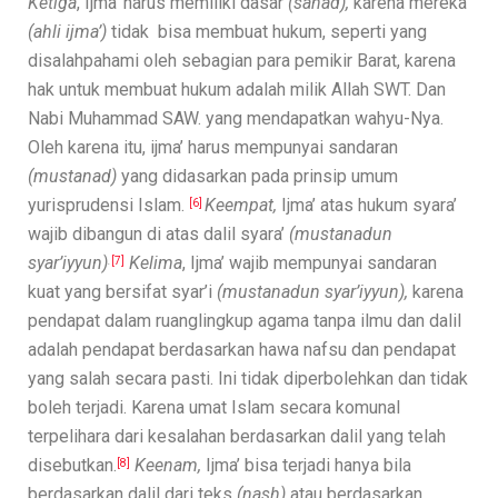
Ketiga
, Ijma’ harus memiliki dasar
(sanad),
karena mereka
(ahli ijma’)
tidak bisa membuat hukum, seperti yang
disalahpahami oleh sebagian para pemikir Barat, karena
hak untuk membuat hukum adalah milik Allah SWT. Dan
Nabi Muhammad SAW. yang mendapatkan wahyu-Nya.
Oleh karena itu, ijma’ harus mempunyai sandaran
(mustanad)
yang didasarkan pada prinsip umum
yurisprudensi Islam.
Keempat,
Ijma’ atas hukum syara’
[6]
wajib dibangun di atas dalil syara’
(mustanadun
syar’iyyun)
Kelima
, Ijma’ wajib mempunyai sandaran
.
[7]
kuat yang bersifat syar’i
(mustanadun syar’iyyun),
karena
pendapat dalam ruanglingkup agama tanpa ilmu dan dalil
adalah pendapat berdasarkan hawa nafsu dan pendapat
yang salah secara pasti. Ini tidak diperbolehkan dan tidak
boleh terjadi. Karena umat Islam secara komunal
terpelihara dari kesalahan berdasarkan dalil yang telah
disebutkan.
Keenam,
Ijma’ bisa terjadi hanya bila
[8]
berdasarkan dalil dari teks
(nash)
atau berdasarkan