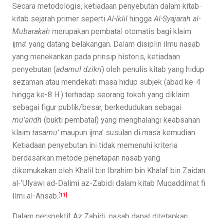
Secara metodologis, ketiadaan penyebutan dalam kitab-
kitab sejarah primer seperti
Al-Iklil
hingga
Al-Syajarah al-
Mubarakah
merupakan pembatal otomatis bagi klaim
ijma’ yang datang belakangan. Dalam disiplin ilmu nasab
yang menekankan pada prinsip historis, ketiadaan
penyebutan (
adamul dzikri
) oleh penulis kitab yang hidup
sezaman atau mendekati masa hidup subjek (abad ke-4
hingga ke-8 H.) terhadap seorang tokoh yang diklaim
sebagai figur publik/besar, berkedudukan sebagai
mu’aridh
(bukti pembatal) yang menghalangi keabsahan
klaim
tasamu’
maupun ijma’ susulan di masa kemudian.
Ketiadaan penyebutan ini tidak memenuhi kriteria
berdasarkan metode penetapan nasab yang
dikemukakan oleh Khalil bin Ibrahim bin Khalaf bin Zaidan
al-’Ulyawi ad-Dalimi az-Zabidi dalam kitab Muqaddimat fi
Ilmi al-Ansab.
[11]
Dalam perspektif Az Zabidi, nasab dapat ditetapkan