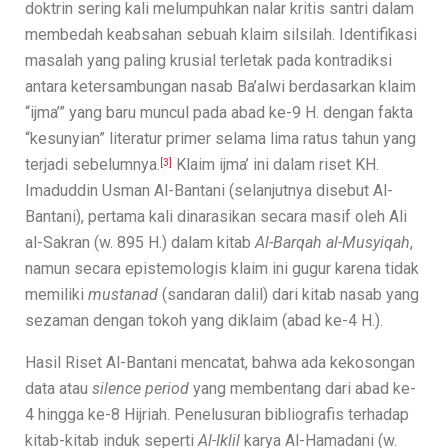
doktrin sering kali melumpuhkan nalar kritis santri dalam
membedah keabsahan sebuah klaim silsilah. Identifikasi
masalah yang paling krusial terletak pada kontradiksi
antara ketersambungan nasab Ba’alwi berdasarkan klaim
“ijma’” yang baru muncul pada abad ke-9 H. dengan fakta
“kesunyian” literatur primer selama lima ratus tahun yang
terjadi sebelumnya.
Klaim ijma’ ini dalam riset KH.
[3]
Imaduddin Usman Al-Bantani (selanjutnya disebut Al-
Bantani), pertama kali dinarasikan secara masif oleh Ali
al-Sakran (w. 895 H.) dalam kitab
Al-Barqah al-Musyiqah
,
namun secara epistemologis klaim ini gugur karena tidak
memiliki
mustanad
(sandaran dalil) dari kitab nasab yang
sezaman dengan tokoh yang diklaim (abad ke-4 H.).
Hasil Riset Al-Bantani mencatat, bahwa ada kekosongan
data atau
silence period
yang membentang dari abad ke-
4 hingga ke-8 Hijriah. Penelusuran bibliografis terhadap
kitab-kitab induk seperti
Al-Iklil
karya Al-Hamadani (w.