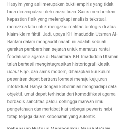
Hasyim yang asli merupakan bukti empiris yang tidak
bisa dimanipulasi oleh narasi lisan. Sains memberikan
kepastian fisik yang melengkapi analisis tekstual,
memaksa kita untuk mengakui realitas biologis di atas
klaim-klaim fiktif. Jadi, upaya KH Imaduddin Utsman Al-
Bantani dalam mengaudit nasab ini adalah sebuah
gerakan pembersihan sejarah untuk memutus rantai
feodalisme agama di Nusantara. KH. Imaduddin Utsman
telah berhasil mengintegrasikan historiografi klasik,
Ushul Fiqh
, dan sains modern, diharapkan kurikulum
pesantren dapat bertransformasi menuju kejujuran
intelektual. Hanya dengan keberanian menghadapi data
objektif, umat dapat terhindar dari komodifikasi agama
berbasis sanctitas palsu, sehingga marwah ilmu
pengetahuan dan martabat kiai sebagai pewaris nabi
tetap terjaga dalam kebenaran yang autentik.
Kebenaran Historis Membongkar Nasab Ba’alwi