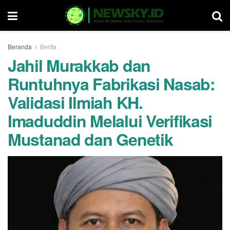
Beranda
Berita
Jahil Murakkab dan
Runtuhnya Fabrikasi Nasab:
Validasi Ilmiah KH.
Imaduddin Melalui Verifikasi
Mustanad dan Genetik