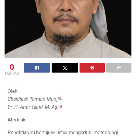
0
BAGIKAN
Oleh:
Ubaidillah Tamam Munji
[1]
Dr. H. Amir Tajrid, M. Ag.
[2]
Abstrak
Penelitian ini bertujuan untuk mengkritisi metodologi