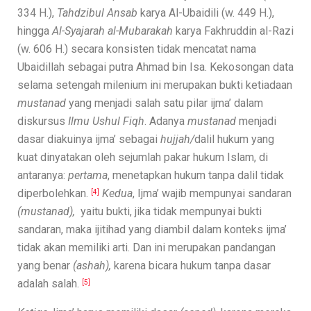
334 H.),
Tahdzibul Ansab
karya Al-Ubaidili (w. 449 H.),
hingga
Al-Syajarah al-Mubarakah
karya Fakhruddin al-Razi
(w. 606 H.) secara konsisten tidak mencatat nama
Ubaidillah sebagai putra Ahmad bin Isa. Kekosongan data
selama setengah milenium ini merupakan bukti ketiadaan
mustanad
yang menjadi salah satu pilar ijma’ dalam
diskursus
Ilmu
Ushul Fiqh
. Adanya
mustanad
menjadi
dasar diakuinya ijma’ sebagai
hujjah/
dalil hukum yang
kuat dinyatakan oleh sejumlah pakar hukum Islam, di
antaranya:
pertama
, menetapkan hukum tanpa dalil tidak
diperbolehkan.
Kedua
, Ijma’ wajib mempunyai sandaran
[4]
(mustanad),
yaitu bukti, jika tidak mempunyai bukti
sandaran, maka ijitihad yang diambil dalam konteks ijma’
tidak akan memiliki arti. Dan ini merupakan pandangan
yang benar
(ashah),
karena bicara hukum tanpa dasar
adalah salah.
[5]