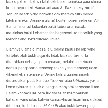
bisa dipahami bahwa kitatidak bisa memaksa para ulama
besar seperti Al-Hamadani atau Al-Razi “menyetujui”
sebuah nasab yang bahkan tidak mereka tulis dalam
kitab mereka. Diamnya ulama’ kontemporer sebelum Al-
Bantani muncul bukanlah bukti kebenaran nasab,
melainkan bukti keberhasilan hegemoni sosiopolitik yang
menghalangi keterbukaan ilmiah.
Diamnya ulama di masa lalu, dalam kasus nasab yang
tertolak oleh bukti sejarah, tidak bisa serta-merta
ditafsirkan sebagai pembenaran, melainkan sebuah
bentuk pengabaian terhadap tokoh yang memang tidak
dikenal eksistensinya. Sering kali, argumen nasab
disandarkan pada konsep
Tasamu’
atau
Istifadlah
, yakni
kemasyhuran silsilah di tengah masyarakat secara lisan.
Dalam konteks ini, para fuqaha telah memberikan
batasan yang jelas bahwa kemasyhuran lisan hanya dapat
diterima jika tidak ada
Mu’aridh
atau bukti lawan yang