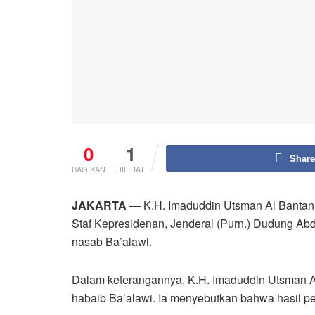
0
1
Share
BAGIKAN
DILIHAT
JAKARTA
— K.H. Imaduddin Utsman Al Bantani
Staf Kepresidenan, Jenderal (Purn.) Dudung Ab
nasab Ba’alawi.
Dalam keterangannya, K.H. Imaduddin Utsman Al
habaib Ba’alawi. Ia menyebutkan bahwa hasil pen