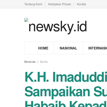
Tentang Kami
Kebijakan Privasi
Kontak
HOME
NASIONAL
INTERNAS
Beranda
Berita
K.H. Imadudd
Sampaikan Su
Habaib Kepad