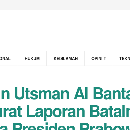
IONAL
HUKUM
KEISLAMAN
OPINI
TEK
in Utsman Al Bant
rat Laporan Batal
a Presiden Prabo