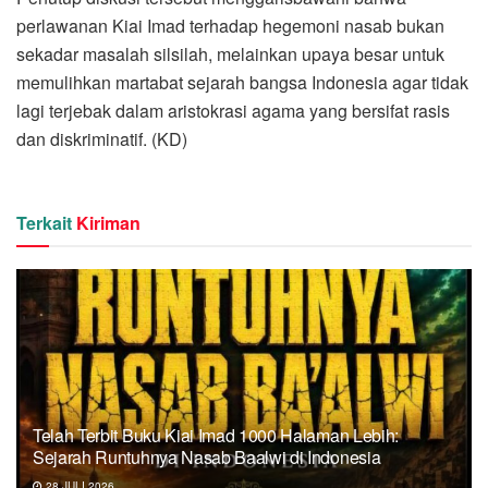
perlawanan Kiai Imad terhadap hegemoni nasab bukan
sekadar masalah silsilah, melainkan upaya besar untuk
memulihkan martabat sejarah bangsa Indonesia agar tidak
lagi terjebak dalam aristokrasi agama yang bersifat rasis
dan diskriminatif. (KD)
Terkait
Kiriman
Telah Terbit Buku Kiai Imad 1000 Halaman Lebih:
Sejarah Runtuhnya Nasab Baalwi di Indonesia
28 JULI 2026