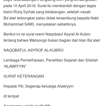
pada 10 April 2018. Surat itu membantah dengan tegas
klaim Riziq Syihab yang belakangan, setelah nasab
Ba’alwi terbongkar palsu (tidak tersambung kepada Nabi
Muhammad SAW), menyatakan sebaliknya.
Berikut ini isi surat resmi Naqobatul Asyraf Al-Kubro
tentang bahwa Walisongo bukan bagian dari klan Ba’alwi:
NAQOBATUL ASYROF AL-KUBRO
Lembaga Pemeliharaan, Penelitian Sejarah dan Silsilah
“ALAWIYYIN”
SURAT KETERANGAN
Kepada Yth, Segenap keluarga Alawiyyin
di tempat
Assalammu ‘alaikum Wr.Wb