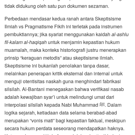
tidak didukung oleh satu pun dokumen sezaman.
Perbedaan mendasar kedua ranah antara Skeptisisme
Ilmiah vs Pragmatisme Fikih ini terletak pada instrumen
pembuktiannya; jika syariat menggunakan kaidah
al-ashlu
fil-kalam al-haqiqah
untuk menjamin kepastian hukum
muamalah, maka konteks historiografi justru menerapkan
prinsip “keraguan metodis” atau skeptisisme ilmiah.
Skeptisisme ini bukanlah penolakan tanpa dasar,
melainkan penerapan kritik eksternal dan internal untuk
menguji otentisitas naskah guna menghindari fabrikasi
silsilah. Al-Bantani menegaskan bahwa verifikasi nasab
adalah kewajiban syar’i untuk melindungi umat dari
interpolasi silsilah kepada Nabi Muhammad ﷺ. Dalam
logika sejarah, ketiadaan data selama berabad-abad
merupakan “vonis mati” bagi kepastian faktual, meskipun
secara hukum perdata seseorang mendapatkan haknya.