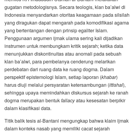
gugatan metodologisnya. Secara teologis, klan ba’alwi di
Indonesia menyandarkan otoritas keagamaan pada silsilah
yang diragukan dapat mengarah pada komodifikasi agama
yang bertentangan dengan prinsip egaliter Islam.
Penggunaan argumen ijmak ulama sering kali dijadikan
instrumen untuk membungkam kritik sejarah; ketika data
menunjukkan diskontinuitas atau anomali pada sebuah
klan ba’alwi, para pembelanya cenderung melarikan
perdebatan dari ruang data ke ruang dogma. Dalam
perspektif epistemologi Islam, setiap laporan (
khabar
)
harus diuji melalui persyaratan ketersambungan (
ittishal
),
sehingga upaya memindahkan diskursus sejarah ke ranah
dogma merupakan bentuk
fallacy
atau kesesatan berpikir
dalam klasifikasi data.
Titik balik tesis al-Bantani mengungkap bahwa klaim ijmak
dalam konteks nasab yang memiliki cacat sejarah