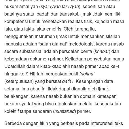
hukum amaliyah (
syar’iyyah far’iyyah
), seperti sah atau
batalnya suatu ibadah dan transaksi. Ijmak tidak memiliki
kompetensi untuk menetapkan realitas fisik, kejadian masa
lalu, atau fakta-fakta empiris. Oleh karena itu,
menggunakan instrumen ijmak untuk mensahkan silsilah
manusia adalah “salah alamat” metodologis, karena nasab
secara substansial adalah persoalan berita (
khabar
) dan
keberadaan dokumen primer. Ketiadaan penyebutan nama
Ubaidillah dalam kitab-kitab ahli nasab primer abad ke-4
hingga ke-9 Hijriah merupakan bukti
inqitha’
(keterputusan) yang bersifat
qath’i
. Kesenjangan data
selama lima abad ini tidak dapat dianulir oleh ijmak
belakangan, karena nasab bukanlah domain ketetapan
hukum syariat yang bisa diputuskan melalui kesepakatan
kolektif tanpa sandaran (
mustanad
) primer.
Berbeda dengan fikih yang berbasis pada interpretasi teks