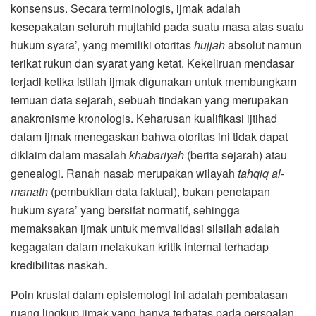
konsensus. Secara terminologis, ijmak adalah
kesepakatan seluruh mujtahid pada suatu masa atas suatu
hukum syara’, yang memiliki otoritas
hujjah
absolut namun
terikat rukun dan syarat yang ketat. Kekeliruan mendasar
terjadi ketika istilah ijmak digunakan untuk membungkam
temuan data sejarah, sebuah tindakan yang merupakan
anakronisme kronologis. Keharusan kualifikasi ijtihad
dalam ijmak menegaskan bahwa otoritas ini tidak dapat
diklaim dalam masalah
khabariyah
(berita sejarah) atau
genealogi. Ranah nasab merupakan wilayah
tahqiq al-
manath
(pembuktian data faktual), bukan penetapan
hukum syara’ yang bersifat normatif, sehingga
memaksakan ijmak untuk memvalidasi silsilah adalah
kegagalan dalam melakukan kritik internal terhadap
kredibilitas naskah.
Poin krusial dalam epistemologi ini adalah pembatasan
ruang lingkup ijmak yang hanya terbatas pada persoalan