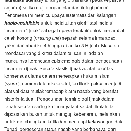
sejarah) ketika diuji dengan standar filologi primer.
Fenomena ini memicu upaya sistematis dari kalangan
habib-muhibbin
untuk melakukan glorifikasi melalui
instrumen “ijmak” sebagai upaya terakhir untuk menambal
celah kosong (
missing link
) sejarah selama lima abad,
yakni dari abad ke-4 hingga abad ke-8 Hijriah. Masalah
mendasar yang dikritisi dalam tulisan ini adalah
munculnya kerancuan epistemologis dalam penggunaan
instrumen ijmak. Secara klasik, ijmak adalah otoritas
konsensus ulama dalam menetapkan hukum Islam
(
syara’
), namun dalam kasus ini, ia ditarik paksa menjadi
alat validasi mutlak terhadap klaim nasab yang bersifat
historis-faktual. Penggunaan terminologi ijmak dalam
ranah sejarah sering kali menyalahi kaidah ilmiah; ia
diposisikan bukan untuk menguji kebenaran, melainkan
untuk membungkam kritik dan menutupi kekosongan data.
Terjadi pergeseran status nasab yang berbahaya: dari