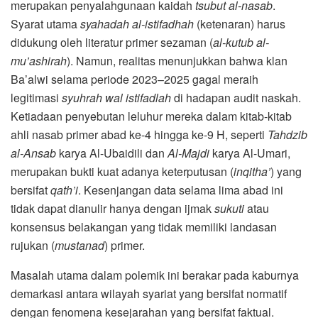
merupakan penyalahgunaan kaidah
tsubut al-nasab
.
Syarat utama
syahadah al-istifadhah
(ketenaran) harus
didukung oleh literatur primer sezaman (
al-kutub al-
mu’ashirah
). Namun, realitas menunjukkan bahwa klan
Ba’alwi selama periode 2023–2025 gagal meraih
legitimasi
syuhrah wal istifadlah
di hadapan audit naskah.
Ketiadaan penyebutan leluhur mereka dalam kitab-kitab
ahli nasab primer abad ke-4 hingga ke-9 H, seperti
Tahdzib
al-Ansab
karya Al-Ubaidili dan
Al-Majdi
karya Al-Umari,
merupakan bukti kuat adanya keterputusan (
inqitha’
) yang
bersifat
qath’i
. Kesenjangan data selama lima abad ini
tidak dapat dianulir hanya dengan ijmak
sukuti
atau
konsensus belakangan yang tidak memiliki landasan
rujukan (
mustanad
) primer.
Masalah utama dalam polemik ini berakar pada kaburnya
demarkasi antara wilayah syariat yang bersifat normatif
dengan fenomena kesejarahan yang bersifat faktual.