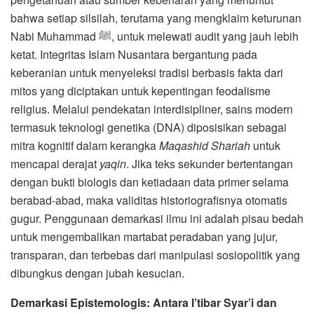
bahwa setiap silsilah, terutama yang mengklaim keturunan
Nabi Muhammad ﷺ, untuk melewati audit yang jauh lebih
ketat. Integritas Islam Nusantara bergantung pada
keberanian untuk menyeleksi tradisi berbasis fakta dari
mitos yang diciptakan untuk kepentingan feodalisme
religius. Melalui pendekatan interdisipliner, sains modern
termasuk teknologi genetika (DNA) diposisikan sebagai
mitra kognitif dalam kerangka
Maqashid Shariah
untuk
mencapai derajat
yaqin
. Jika teks sekunder bertentangan
dengan bukti biologis dan ketiadaan data primer selama
berabad-abad, maka validitas historiografisnya otomatis
gugur. Penggunaan demarkasi ilmu ini adalah pisau bedah
untuk mengembalikan martabat peradaban yang jujur,
transparan, dan terbebas dari manipulasi sosiopolitik yang
dibungkus dengan jubah kesucian.
Demarkasi Epistemologis: Antara I’tibar Syar’i dan