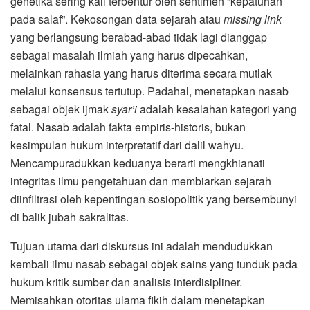
genetika sering kali terbentur oleh sentimen “kepatuhan
pada salaf”. Kekosongan data sejarah atau
missing link
yang berlangsung berabad-abad tidak lagi dianggap
sebagai masalah ilmiah yang harus dipecahkan,
melainkan rahasia yang harus diterima secara mutlak
melalui konsensus tertutup. Padahal, menetapkan nasab
sebagai objek ijmak
syar’i
adalah kesalahan kategori yang
fatal. Nasab adalah fakta empiris-historis, bukan
kesimpulan hukum interpretatif dari dalil wahyu.
Mencampuradukkan keduanya berarti mengkhianati
integritas ilmu pengetahuan dan membiarkan sejarah
diinfiltrasi oleh kepentingan sosiopolitik yang bersembunyi
di balik jubah sakralitas.
Tujuan utama dari diskursus ini adalah mendudukkan
kembali ilmu nasab sebagai objek sains yang tunduk pada
hukum kritik sumber dan analisis interdisipliner.
Memisahkan otoritas ulama fikih dalam menetapkan