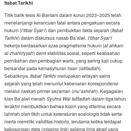
Itsbat Tarikhi
Titik balik tesis Al-Bantani dalam kurun 2023–2025 telah
menelanjangi kerancuan fatal antara pengakuan secara
hukum (
I’tibar Syar’i
) dan pembuktian fakta sejarah (
Itsbat
Tarikhi
) dalam diskursus nasab Ba’alwi.
I’tibar Syar’i
bekerja berdasarkan azas pragmatisme hukum (
al-ahkam
al-zhahiriyyah
) demi stabilitas sosial, seperti keabsahan
pernikahan dan pembagian waris, yang sering kali cukup
bersandar pada kemasyhuran lisan (
istifadlah
).
Sebaliknya,
Itsbat Tarikhi
merupakan wilayah sains
sejarah yang telah menuntut kebenaran korespondensi
melalui naskah primer sezaman (
mu’ashirah
). Kegagalan
klan Ba’alwi meraih
Syuhra Wal Istifadlah
dalam tiga tahun
terakhir membuktikan bahwa klaim yang diterima secara
lahiriah oleh fikih untuk keteraturan sosiologis tidak serta-
merta memiliki validitas historis, terutama ketika terdapat
kekosongan data (
missing link
) selama lima abad yang