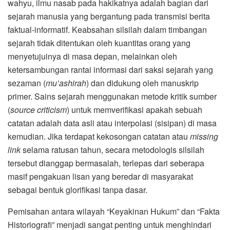
wahyu, ilmu nasab pada hakikatnya adalah bagian dari
sejarah manusia yang bergantung pada transmisi berita
faktual-informatif. Keabsahan silsilah dalam timbangan
sejarah tidak ditentukan oleh kuantitas orang yang
menyetujuinya di masa depan, melainkan oleh
ketersambungan rantai informasi dari saksi sejarah yang
sezaman (
mu’ashirah
) dan didukung oleh manuskrip
primer. Sains sejarah menggunakan metode kritik sumber
(
source criticism
) untuk memverifikasi apakah sebuah
catatan adalah data asli atau interpolasi (sisipan) di masa
kemudian. Jika terdapat kekosongan catatan atau
missing
link
selama ratusan tahun, secara metodologis silsilah
tersebut dianggap bermasalah, terlepas dari seberapa
masif pengakuan lisan yang beredar di masyarakat
sebagai bentuk glorifikasi tanpa dasar.
Pemisahan antara wilayah “Keyakinan Hukum” dan “Fakta
Historiografi” menjadi sangat penting untuk menghindari