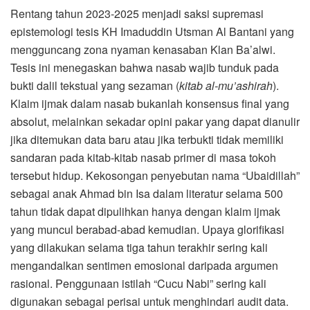
Rentang tahun 2023-2025 menjadi saksi supremasi
epistemologi tesis KH Imaduddin Utsman Al Bantani yang
mengguncang zona nyaman kenasaban Klan Ba’alwi.
Tesis ini menegaskan bahwa nasab wajib tunduk pada
bukti dalil tekstual yang sezaman (
kitab al-mu’ashirah
).
Klaim ijmak dalam nasab bukanlah konsensus final yang
absolut, melainkan sekadar opini pakar yang dapat dianulir
jika ditemukan data baru atau jika terbukti tidak memiliki
sandaran pada kitab-kitab nasab primer di masa tokoh
tersebut hidup. Kekosongan penyebutan nama “Ubaidillah”
sebagai anak Ahmad bin Isa dalam literatur selama 500
tahun tidak dapat dipulihkan hanya dengan klaim ijmak
yang muncul berabad-abad kemudian. Upaya glorifikasi
yang dilakukan selama tiga tahun terakhir sering kali
mengandalkan sentimen emosional daripada argumen
rasional. Penggunaan istilah “Cucu Nabi” sering kali
digunakan sebagai perisai untuk menghindari audit data.