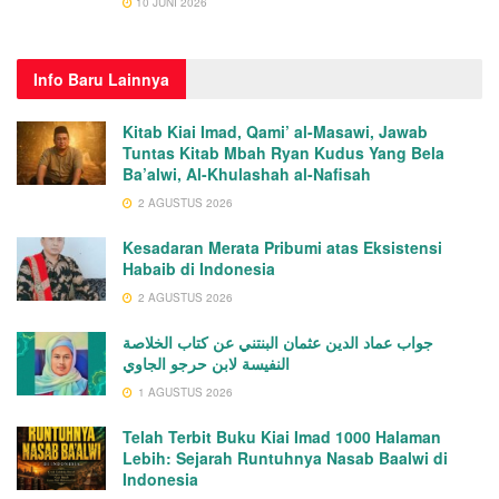
10 JUNI 2026
Info
Baru Lainnya
Kitab Kiai Imad, Qami’ al-Masawi, Jawab
Tuntas Kitab Mbah Ryan Kudus Yang Bela
Ba’alwi, Al-Khulashah al-Nafisah
2 AGUSTUS 2026
Kesadaran Merata Pribumi atas Eksistensi
Habaib di Indonesia
2 AGUSTUS 2026
جواب عماد الدين عثمان البنتني عن كتاب الخلاصة
النفيسة لابن حرجو الجاوي
1 AGUSTUS 2026
Telah Terbit Buku Kiai Imad 1000 Halaman
Lebih: Sejarah Runtuhnya Nasab Baalwi di
Indonesia