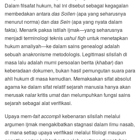
Dalam filsafat hukum, hal ini disebut sebagai kegagalan
membedakan antara
das Sollen
(apa yang seharusnya
menurut norma) dan
das Sein
(apa yang nyata dalam
fakta). Menarik paksa istilah ijmak—yang seharusnya
menjadi terminologi teknis
ushul fiqh
untuk menetapkan
hukum amaliyah—ke dalam sains genealogi adalah
sebuah anakronisme metodologis. Legitimasi silsilah di
masa lalu adalah murni persoalan berita (
khabar
) dan
keberadaan dokumen, bukan hasil pemungutan suara para
ahli hukum di masa kemudian. Memaksakan sifat absolut
agama ke dalam sifat relatif sejarah manusia hanya akan
merusak nalar kritis umat dan melumpuhkan fungsi sains
sejarah sebagai alat verifikasi.
Upaya mem-
fait accompli
kebenaran silsilah melalui
argumen ijmak mengakibatkan stagnasi dalam ilmu nasab,
di mana setiap upaya verifikasi melalui filologi maupun