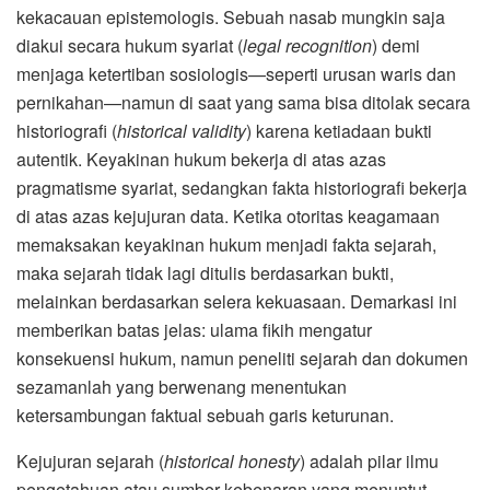
kekacauan epistemologis. Sebuah nasab mungkin saja
diakui secara hukum syariat (
legal recognition
) demi
menjaga ketertiban sosiologis—seperti urusan waris dan
pernikahan—namun di saat yang sama bisa ditolak secara
historiografi (
historical validity
) karena ketiadaan bukti
autentik. Keyakinan hukum bekerja di atas azas
pragmatisme syariat, sedangkan fakta historiografi bekerja
di atas azas kejujuran data. Ketika otoritas keagamaan
memaksakan keyakinan hukum menjadi fakta sejarah,
maka sejarah tidak lagi ditulis berdasarkan bukti,
melainkan berdasarkan selera kekuasaan. Demarkasi ini
memberikan batas jelas: ulama fikih mengatur
konsekuensi hukum, namun peneliti sejarah dan dokumen
sezamanlah yang berwenang menentukan
ketersambungan faktual sebuah garis keturunan.
Kejujuran sejarah (
historical honesty
) adalah pilar ilmu
pengetahuan atau sumber kebenaran yang menuntut