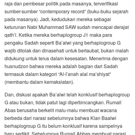
raja dan pembesar politik pada masanya, terverifikasi
sumber-sumber “contemporary record” (buku-buku sejarah
pada masanya). Jadi, kedudukan mereka sebagai
keturunan Nabi Muhammad SAW sudah mencapai derajat
qath’i. Ketika mereka berhaplogroup J1 maka para
pengaku Sadah seperti Ba’alwi yang berhaplogroup G
wajib ditolak dan dinasehati untuk bertaubat, bukan malah
didukung untuk terus dalam kesesatan. Menerima dengan
husnudzon bahwa mereka adalah bagian dari Sadah
termasuk dalam kategori “Al-I’anah alal ma’shiyat”
(membantu dalam kemaksiatan).
Dan, diskusi apakah Ba’alwi telah konklusif berhaplogroup
G atau bukan, tidak patut lagi diperbincangkan. Rumail
Abas berusaha berkelit malu-malu membuat wacana
berbeda dari narasi sebelumnya bahwa Klan Baalwi
berhaplogroup G itu belum konklusif karena sampelnya
baru sedikit. Sebelumnya Rumail Abbas membuat narasi