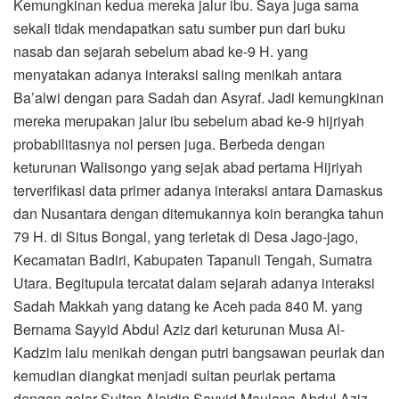
Kemungkinan kedua mereka jalur ibu. Saya juga sama
sekali tidak mendapatkan satu sumber pun dari buku
nasab dan sejarah sebelum abad ke-9 H. yang
menyatakan adanya interaksi saling menikah antara
Ba’alwi dengan para Sadah dan Asyraf. Jadi kemungkinan
mereka merupakan jalur ibu sebelum abad ke-9 hijriyah
probabilitasnya nol persen juga. Berbeda dengan
keturunan Walisongo yang sejak abad pertama Hijriyah
terverifikasi data primer adanya interaksi antara Damaskus
dan Nusantara dengan ditemukannya koin berangka tahun
79 H. di Situs Bongal, yang terletak di Desa Jago-jago,
Kecamatan Badiri, Kabupaten Tapanuli Tengah, Sumatra
Utara. Begitupula tercatat dalam sejarah adanya interaksi
Sadah Makkah yang datang ke Aceh pada 840 M. yang
Bernama Sayyid Abdul Aziz dari keturunan Musa Al-
Kadzim lalu menikah dengan putri bangsawan peurlak dan
kemudian diangkat menjadi sultan peurlak pertama
dengan gelar Sultan Alaidin Sayyid Maulana Abdul Aziz