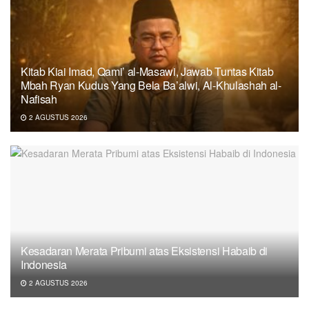
Kitab Kiai Imad, Qami’ al-Masawi, Jawab Tuntas Kitab
Mbah Ryan Kudus Yang Bela Ba’alwi, Al-Khulashah al-
Nafisah
2 AGUSTUS 2026
Kesadaran Merata Pribumi atas Eksistensi Habaib di
Indonesia
2 AGUSTUS 2026