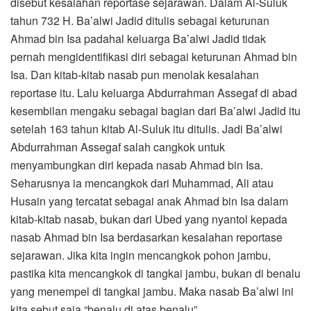
disebut kesalahan reportase sejarawan. Dalam Al-Suluk
tahun 732 H. Ba’alwi Jadid ditulis sebagai keturunan
Ahmad bin Isa padahal keluarga Ba’alwi Jadid tidak
pernah mengidentifikasi diri sebagai keturunan Ahmad bin
Isa. Dan kitab-kitab nasab pun menolak kesalahan
reportase itu. Lalu keluarga Abdurrahman Assegaf di abad
kesembilan mengaku sebagai bagian dari Ba’alwi Jadid itu
setelah 163 tahun kitab Al-Suluk itu ditulis. Jadi Ba’alwi
Abdurrahman Assegaf salah cangkok untuk
menyambungkan diri kepada nasab Ahmad bin Isa.
Seharusnya ia mencangkok dari Muhammad, Ali atau
Husain yang tercatat sebagai anak Ahmad bin Isa dalam
kitab-kitab nasab, bukan dari Ubed yang nyantol kepada
nasab Ahmad bin Isa berdasarkan kesalahan reportase
sejarawan. Jika kita ingin mencangkok pohon jambu,
pastika kita mencangkok di tangkai jambu, bukan di benalu
yang menempel di tangkai jambu. Maka nasab Ba’alwi ini
kita sebut saja “benalu di atas benalu”.