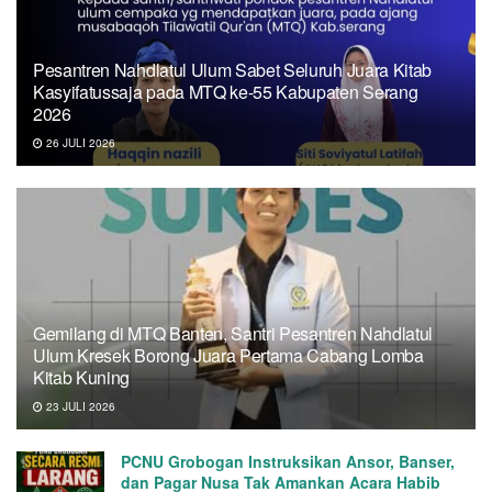
Pesantren Nahdlatul Ulum Sabet Seluruh Juara Kitab
Kasyifatussaja pada MTQ ke-55 Kabupaten Serang
2026
26 JULI 2026
Gemilang di MTQ Banten, Santri Pesantren Nahdlatul
Ulum Kresek Borong Juara Pertama Cabang Lomba
Kitab Kuning
23 JULI 2026
PCNU Grobogan Instruksikan Ansor, Banser,
dan Pagar Nusa Tak Amankan Acara Habib