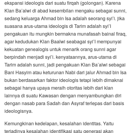
ekspansi ideologis dari suatu firqah (golongan). Karena
Klan Ba’alwi di abad kesembilan mengaku sebagai sunni,
sedang keluarga Ahmad bin Isa adalah seorang syi’i. jika
suasana arus-utama ideologis di Tarim adalah syi’I
pengakuan itu mungkin bermakna munafasah bainal firaq,
agar kedudukan Klan Baalwi seabagai syi’I mempunyai
kekuatan genealogis untuk menarik orang sunni agar
berpindah menjadi syi’i. kenyataannya, arus-utama di
Tarim adalah sunni, jadi pengakuan Klan Ba’alwi sebagai
Bani Hasyim atau keturunan Nabi dari jalur Ahmad bin Isa
bukan berdasarkan faktor ideologis tetapi lebih dimaknai
sebagai hanya upaya meraih otoritas lebih dari klan
lainnya di suatu Kawasan dengan menyambungkan diri
dengan nasab para Sadah dan Asyraf terlepas dari basis
ideologisnya.
Kemungkinan kedelapan, kesalahan identitas. Yaitu
terjadinya kesalahan identifikasi satu generasi akan