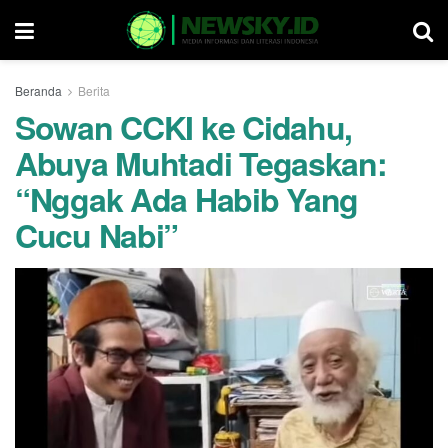
Beranda
Berita
Sowan CCKI ke Cidahu,
Abuya Muhtadi Tegaskan:
“Nggak Ada Habib Yang
Cucu Nabi”