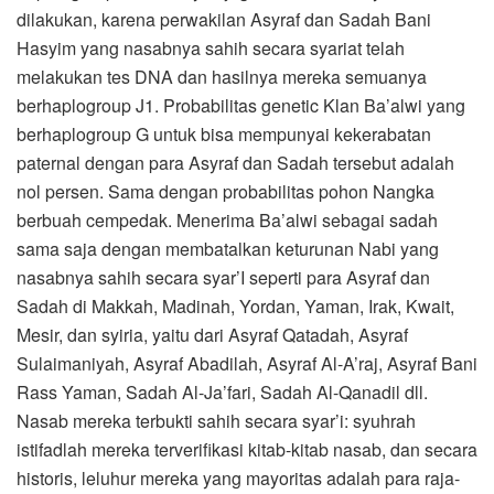
dilakukan, karena perwakilan Asyraf dan Sadah Bani
Hasyim yang nasabnya sahih secara syariat telah
melakukan tes DNA dan hasilnya mereka semuanya
berhaplogroup J1. Probabilitas genetic Klan Ba’alwi yang
berhaplogroup G untuk bisa mempunyai kekerabatan
paternal dengan para Asyraf dan Sadah tersebut adalah
nol persen. Sama dengan probabilitas pohon Nangka
berbuah cempedak. Menerima Ba’alwi sebagai sadah
sama saja dengan membatalkan keturunan Nabi yang
nasabnya sahih secara syar’I seperti para Asyraf dan
Sadah di Makkah, Madinah, Yordan, Yaman, Irak, Kwait,
Mesir, dan syiria, yaitu dari Asyraf Qatadah, Asyraf
Sulaimaniyah, Asyraf Abadilah, Asyraf Al-A’raj, Asyraf Bani
Rass Yaman, Sadah Al-Ja’fari, Sadah Al-Qanadil dll.
Nasab mereka terbukti sahih secara syar’i: syuhrah
istifadlah mereka terverifikasi kitab-kitab nasab, dan secara
historis, leluhur mereka yang mayoritas adalah para raja-