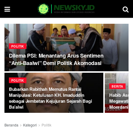
POLITIK
Dilema PSI: Menantang Arus Sentimen
“Anti-Baalwi” Demi Politik Akomodasi
POLITIK
BERITA
Bubarkan Rabithah Memutus Rantai
Manipulasi: Ketulusan KH. Imaduddin
Habib Asse
sebagai Jembatan Kejujuran Sejarah Bagi
Megawati Du
Ba’alwi
Moerdani (?
Beranda
Kategori
Politik