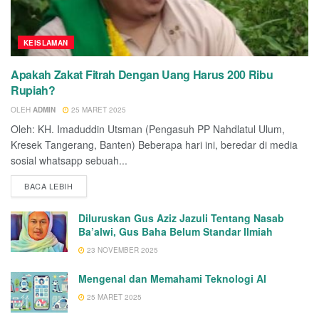
KEISLAMAN
Apakah Zakat Fitrah Dengan Uang Harus 200 Ribu
Rupiah?
OLEH
ADMIN
25 MARET 2025
Oleh: KH. Imaduddin Utsman (Pengasuh PP Nahdlatul Ulum,
Kresek Tangerang, Banten) Beberapa hari ini, beredar di media
sosial whatsapp sebuah...
BACA LEBIH
Diluruskan Gus Aziz Jazuli Tentang Nasab
Ba’alwi, Gus Baha Belum Standar Ilmiah
23 NOVEMBER 2025
Mengenal dan Memahami Teknologi AI
25 MARET 2025