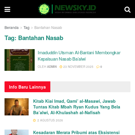
Beranda
Tag
Bantahan Nasab
Tag:
Bantahan Nasab
Imaduddin Utsman Al-Bantani Membongkar
Kepalsuan Nasab Ba’alwi
OLEH
ADMIN
23 NOVEMBER 2025
0
Info
Baru Lainnya
Kitab Kiai Imad, Qami’ al-Masawi, Jawab
Tuntas Kitab Mbah Ryan Kudus Yang Bela
Ba’alwi, Al-Khulashah al-Nafisah
2 AGUSTUS 2026
Kesadaran Merata Pribumi atas Eksistensi