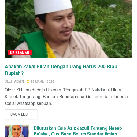
KEISLAMAN
Apakah Zakat Fitrah Dengan Uang Harus 200 Ribu
Rupiah?
OLEH
ADMIN
25 MARET 2025
Oleh: KH. Imaduddin Utsman (Pengasuh PP Nahdlatul Ulum,
Kresek Tangerang, Banten) Beberapa hari ini, beredar di media
sosial whatsapp sebuah...
BACA LEBIH
Diluruskan Gus Aziz Jazuli Tentang Nasab
Ba’alwi, Gus Baha Belum Standar Ilmiah