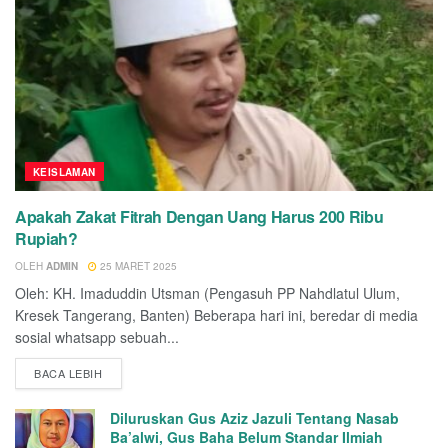
KEISLAMAN
Apakah Zakat Fitrah Dengan Uang Harus 200 Ribu
Rupiah?
OLEH
ADMIN
25 MARET 2025
Oleh: KH. Imaduddin Utsman (Pengasuh PP Nahdlatul Ulum,
Kresek Tangerang, Banten) Beberapa hari ini, beredar di media
sosial whatsapp sebuah...
BACA LEBIH
Diluruskan Gus Aziz Jazuli Tentang Nasab
Ba’alwi, Gus Baha Belum Standar Ilmiah