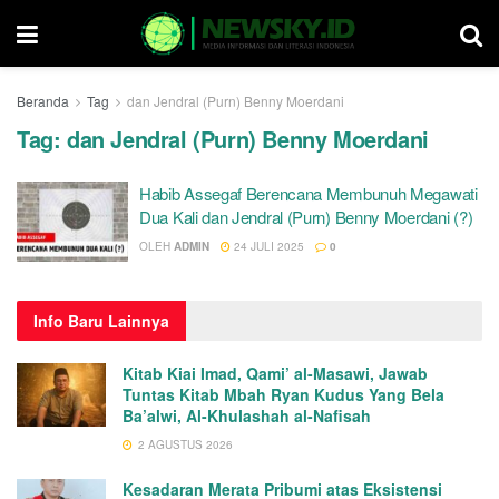
Beranda
Tag
dan Jendral (Purn) Benny Moerdani
Tag:
dan Jendral (Purn) Benny Moerdani
Habib Assegaf Berencana Membunuh Megawati
Dua Kali dan Jendral (Purn) Benny Moerdani (?)
OLEH
ADMIN
24 JULI 2025
0
Info
Baru Lainnya
Kitab Kiai Imad, Qami’ al-Masawi, Jawab
Tuntas Kitab Mbah Ryan Kudus Yang Bela
Ba’alwi, Al-Khulashah al-Nafisah
2 AGUSTUS 2026
Kesadaran Merata Pribumi atas Eksistensi