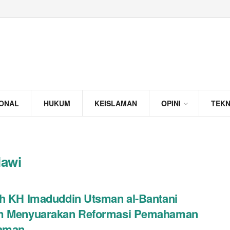
IONAL
HUKUM
KEISLAMAN
OPINI
TEK
lawi
h KH Imaduddin Utsman al-Bantani
m Menyuarakan Reformasi Pemahaman
laman