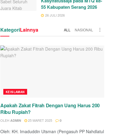
Kasyifatussaja pada MTQ ke-
55 Kabupaten Serang 2026
26 JULI 2026
Kategori
Lainnya
ALL
NASIONAL
KEISLAMAN
Apakah Zakat Fitrah Dengan Uang Harus 200
Ribu Rupiah?
OLEH
25 MARET 2025
ADMIN
0
Oleh: KH. Imaduddin Utsman (Pengasuh PP Nahdlatul