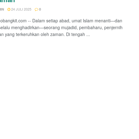
24 JULI 2025
IN
0
obangkit.com -- Dalam setiap abad, umat Islam menanti—dan
selalu menghadirkan—seorang mujadid, pembaharu, penjernih
n yang terkeruhkan oleh zaman. Di tengah ...