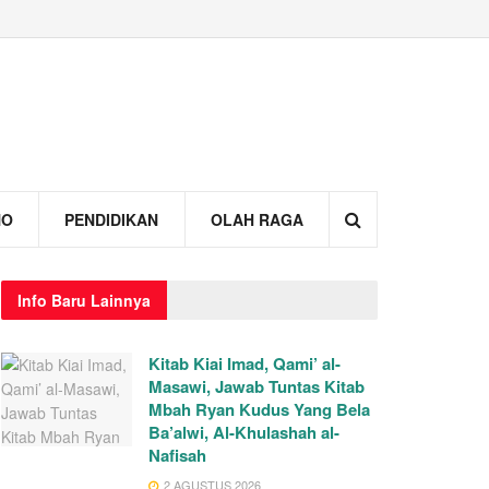
NO
PENDIDIKAN
OLAH RAGA
Info
Baru Lainnya
Kitab Kiai Imad, Qami’ al-
Masawi, Jawab Tuntas Kitab
Mbah Ryan Kudus Yang Bela
Ba’alwi, Al-Khulashah al-
Nafisah
2 AGUSTUS 2026