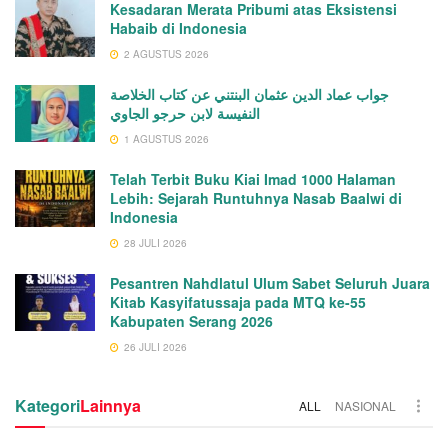
Kesadaran Merata Pribumi atas Eksistensi
Habaib di Indonesia
2 AGUSTUS 2026
جواب عماد الدين عثمان البنتني عن كتاب الخلاصة
النفيسة لابن حرجو الجاوي
1 AGUSTUS 2026
Telah Terbit Buku Kiai Imad 1000 Halaman
Lebih: Sejarah Runtuhnya Nasab Baalwi di
Indonesia
28 JULI 2026
Pesantren Nahdlatul Ulum Sabet Seluruh Juara
Kitab Kasyifatussaja pada MTQ ke-55
Kabupaten Serang 2026
26 JULI 2026
Kategori
Lainnya
ALL
NASIONAL