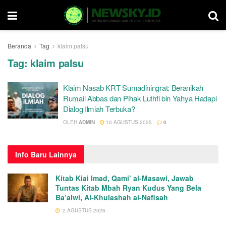
Beranda
Tag
klaim palsu
Tag:
klaim palsu
Klaim Nasab KRT Sumadiningrat: Beranikah
Rumail Abbas dan Pihak Luthfi bin Yahya Hadapi
Dialog Ilmiah Terbuka?
OLEH
ADMIN
10 AGUSTUS 2025
0
Info
Baru Lainnya
Kitab Kiai Imad, Qami’ al-Masawi, Jawab
Tuntas Kitab Mbah Ryan Kudus Yang Bela
Ba’alwi, Al-Khulashah al-Nafisah
2 AGUSTUS 2026