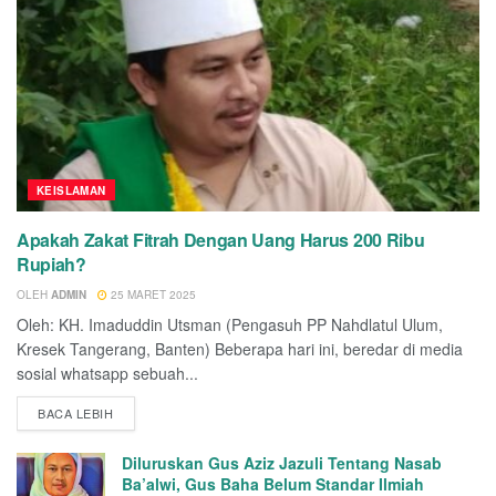
KEISLAMAN
Apakah Zakat Fitrah Dengan Uang Harus 200 Ribu
Rupiah?
OLEH
ADMIN
25 MARET 2025
Oleh: KH. Imaduddin Utsman (Pengasuh PP Nahdlatul Ulum,
Kresek Tangerang, Banten) Beberapa hari ini, beredar di media
sosial whatsapp sebuah...
BACA LEBIH
Diluruskan Gus Aziz Jazuli Tentang Nasab
Ba’alwi, Gus Baha Belum Standar Ilmiah