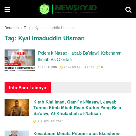
Beranda
Tag
Kyai Imaduddin Utsman
Tag:
Kyai Imaduddin Utsman
Polemik Nasab Habaib Ba’alawi: Kebenaran
Ilmiah Vs Otoritatif
OLEH
ADMIN
23 NOVEMBER 2025
0
Info
Baru Lainnya
Kitab Kiai Imad, Qami’ al-Masawi, Jawab
Tuntas Kitab Mbah Ryan Kudus Yang Bela
Ba’alwi, Al-Khulashah al-Nafisah
2 AGUSTUS 2026
Kesadaran Merata Pribumi atas Eksistensi