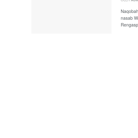
Naqobah 
nasab W
Rengasp