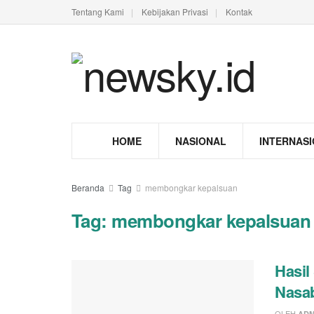
Tentang Kami
Kebijakan Privasi
Kontak
HOME
NASIONAL
INTERNAS
Beranda
Tag
membongkar kepalsuan
Tag:
membongkar kepalsuan
Hasil
Nasab
OLEH
ADM