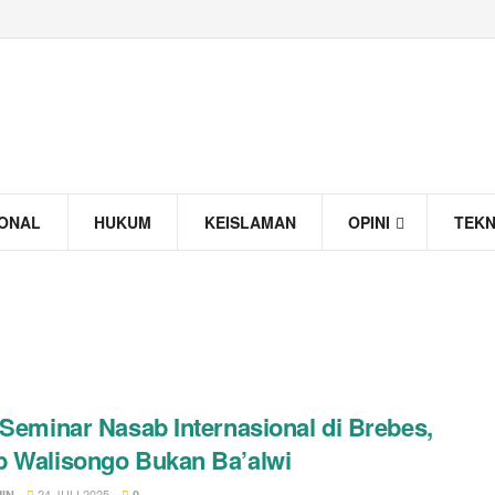
IONAL
HUKUM
KEISLAMAN
OPINI
TEK
 Seminar Nasab Internasional di Brebes,
 Walisongo Bukan Ba’alwi
24 JULI 2025
IN
0