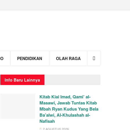
NO
PENDIDIKAN
OLAH RAGA
Info
Baru Lainnya
Kitab Kiai Imad, Qami’ al-
Masawi, Jawab Tuntas Kitab
Mbah Ryan Kudus Yang Bela
Ba’alwi, Al-Khulashah al-
Nafisah
2 AGUSTUS 2026