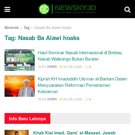
Beranda
Tag
Nasab Ba Alawi hoaks
Tag:
Nasab Ba Alawi hoaks
Hasil Seminar Nasab Internasional di Brebes,
Nasab Walisongo Bukan Ba’alwi
OLEH
ADMIN
24 JULI 2025
0
Kiprah KH Imaduddin Utsman al-Bantani Dalam
Menyuarakan Reformasi Pemahaman
Keislaman
OLEH
ADMIN
24 JULI 2025
0
Info
Baru Lainnya
Kitab Kiai Imad, Qami’ al-Masawi, Jawab