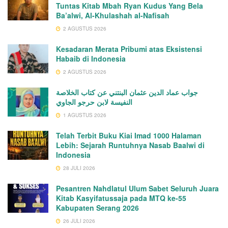
Tuntas Kitab Mbah Ryan Kudus Yang Bela
Ba’alwi, Al-Khulashah al-Nafisah
2 AGUSTUS 2026
Kesadaran Merata Pribumi atas Eksistensi
Habaib di Indonesia
2 AGUSTUS 2026
جواب عماد الدين عثمان البنتني عن كتاب الخلاصة
النفيسة لابن حرجو الجاوي
1 AGUSTUS 2026
Telah Terbit Buku Kiai Imad 1000 Halaman
Lebih: Sejarah Runtuhnya Nasab Baalwi di
Indonesia
28 JULI 2026
Pesantren Nahdlatul Ulum Sabet Seluruh Juara
Kitab Kasyifatussaja pada MTQ ke-55
Kabupaten Serang 2026
26 JULI 2026