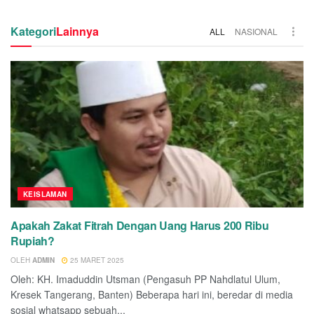
Kategori
Lainnya
ALL
NASIONAL
KEISLAMAN
Apakah Zakat Fitrah Dengan Uang Harus 200 Ribu
Rupiah?
OLEH
ADMIN
25 MARET 2025
Oleh: KH. Imaduddin Utsman (Pengasuh PP Nahdlatul Ulum,
Kresek Tangerang, Banten) Beberapa hari ini, beredar di media
sosial whatsapp sebuah...