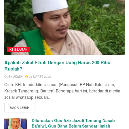
KEISLAMAN
Apakah Zakat Fitrah Dengan Uang Harus 200 Ribu
Rupiah?
OLEH
ADMIN
25 MARET 2025
Oleh: KH. Imaduddin Utsman (Pengasuh PP Nahdlatul Ulum,
Kresek Tangerang, Banten) Beberapa hari ini, beredar di media
sosial whatsapp sebuah...
BACA LEBIH
Diluruskan Gus Aziz Jazuli Tentang Nasab
Ba’alwi, Gus Baha Belum Standar Ilmiah