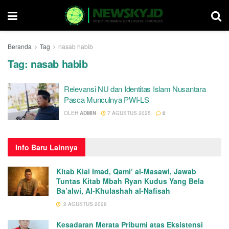
Beranda
Tag
nasab habib
Tag:
nasab habib
Relevansi NU dan Identitas Islam Nusantara
Pasca Munculnya PWI-LS
OLEH
ADMIN
7 AGUSTUS 2025
0
Info
Baru Lainnya
Kitab Kiai Imad, Qami’ al-Masawi, Jawab
Tuntas Kitab Mbah Ryan Kudus Yang Bela
Ba’alwi, Al-Khulashah al-Nafisah
2 AGUSTUS 2026
Kesadaran Merata Pribumi atas Eksistensi