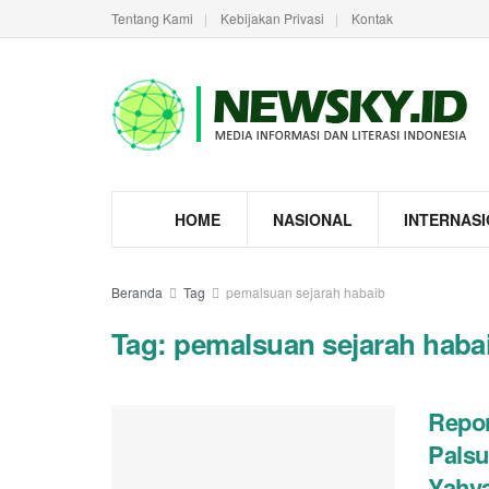
Tentang Kami
Kebijakan Privasi
Kontak
HOME
NASIONAL
INTERNAS
Beranda
Tag
pemalsuan sejarah habaib
Tag:
pemalsuan sejarah haba
Repo
Palsu
Yahy