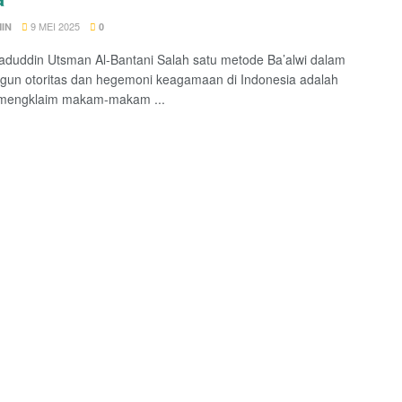
9 MEI 2025
IN
0
aduddin Utsman Al-Bantani Salah satu metode Ba’alwi dalam
un otoritas dan hegemoni keagamaan di Indonesia adalah
mengklaim makam-makam ...