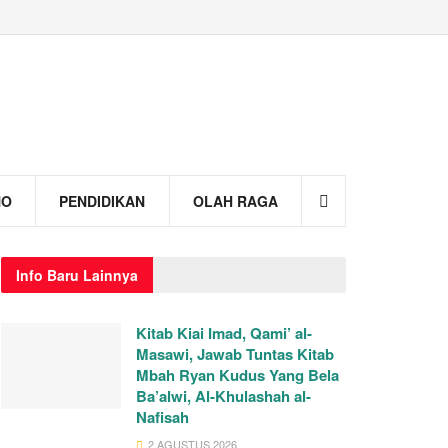
NO
PENDIDIKAN
OLAH RAGA
Info
Baru Lainnya
Kitab Kiai Imad, Qami’ al-
Masawi, Jawab Tuntas Kitab
Mbah Ryan Kudus Yang Bela
Ba’alwi, Al-Khulashah al-
Nafisah
2 AGUSTUS 2026