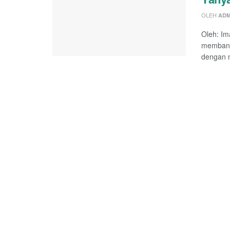
OLEH
ADM
Oleh: Im
membang
dengan 