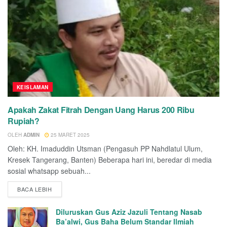
KEISLAMAN
Apakah Zakat Fitrah Dengan Uang Harus 200 Ribu
Rupiah?
OLEH
ADMIN
25 MARET 2025
Oleh: KH. Imaduddin Utsman (Pengasuh PP Nahdlatul Ulum,
Kresek Tangerang, Banten) Beberapa hari ini, beredar di media
sosial whatsapp sebuah...
BACA LEBIH
Diluruskan Gus Aziz Jazuli Tentang Nasab
Ba’alwi, Gus Baha Belum Standar Ilmiah