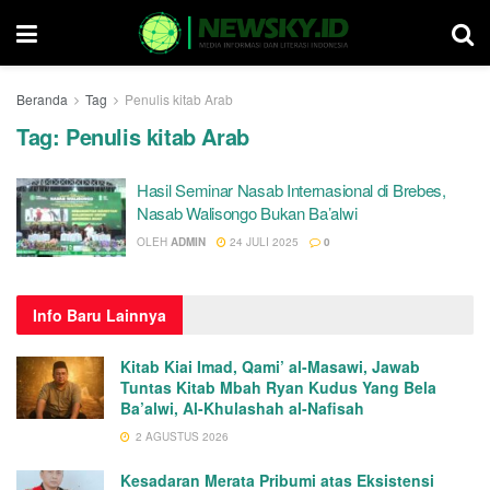
Beranda
Tag
Penulis kitab Arab
Tag:
Penulis kitab Arab
Hasil Seminar Nasab Internasional di Brebes,
Nasab Walisongo Bukan Ba’alwi
OLEH
ADMIN
24 JULI 2025
0
Info
Baru Lainnya
Kitab Kiai Imad, Qami’ al-Masawi, Jawab
Tuntas Kitab Mbah Ryan Kudus Yang Bela
Ba’alwi, Al-Khulashah al-Nafisah
2 AGUSTUS 2026
Kesadaran Merata Pribumi atas Eksistensi