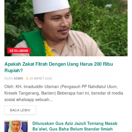
KEISLAMAN
Apakah Zakat Fitrah Dengan Uang Harus 200 Ribu
Rupiah?
OLEH
ADMIN
25 MARET 2025
Oleh: KH. Imaduddin Utsman (Pengasuh PP Nahdlatul Ulum,
Kresek Tangerang, Banten) Beberapa hari ini, beredar di media
sosial whatsapp sebuah...
BACA LEBIH
Diluruskan Gus Aziz Jazuli Tentang Nasab
Ba’alwi, Gus Baha Belum Standar Ilmiah