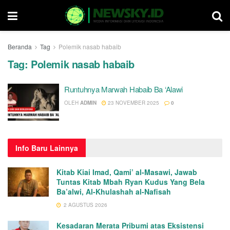
Beranda
Tag
Polemik nasab habaib
Tag:
Polemik nasab habaib
Runtuhnya Marwah Habaib Ba ‘Alawi
OLEH
ADMIN
23 NOVEMBER 2025
0
Info
Baru Lainnya
Kitab Kiai Imad, Qami’ al-Masawi, Jawab
Tuntas Kitab Mbah Ryan Kudus Yang Bela
Ba’alwi, Al-Khulashah al-Nafisah
2 AGUSTUS 2026
Kesadaran Merata Pribumi atas Eksistensi