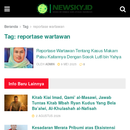
Beranda
Tag
reportase wartawan
Tag:
reportase wartawan
Reportase Wartawan Tentang Kasus Makam
Palsu Kaitannya Dengan Sosok Lutfi bin Yahya
OLEH
ADMIN
9 MEI 2025
0
Info
Baru Lainnya
Kitab Kiai Imad, Qami’ al-Masawi, Jawab
Tuntas Kitab Mbah Ryan Kudus Yang Bela
Ba’alwi, Al-Khulashah al-Nafisah
2 AGUSTUS 2026
Kesadaran Merata Pribumi atas Eksistensi