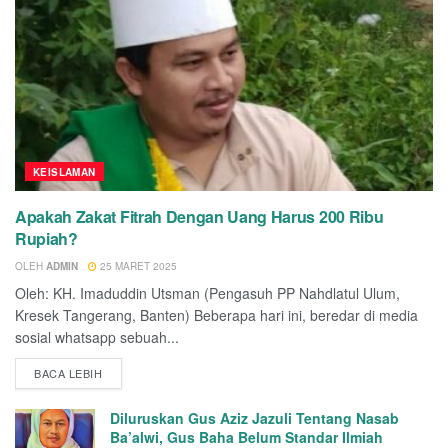
KEISLAMAN
Apakah Zakat Fitrah Dengan Uang Harus 200 Ribu
Rupiah?
OLEH
ADMIN
25 MARET 2025
Oleh: KH. Imaduddin Utsman (Pengasuh PP Nahdlatul Ulum,
Kresek Tangerang, Banten) Beberapa hari ini, beredar di media
sosial whatsapp sebuah...
BACA LEBIH
Diluruskan Gus Aziz Jazuli Tentang Nasab
Ba’alwi, Gus Baha Belum Standar Ilmiah