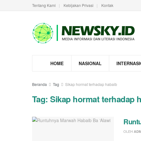
Tentang Kami
Kebijakan Privasi
Kontak
HOME
NASIONAL
INTERNAS
Beranda
Tag
Sikap hormat terhadap habaib
Tag:
Sikap hormat terhadap 
Runtu
OLEH
ADM