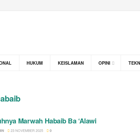
IONAL
HUKUM
KEISLAMAN
OPINI
TEK
habaib
hnya Marwah Habaib Ba ‘Alawi
23 NOVEMBER 2025
IN
0