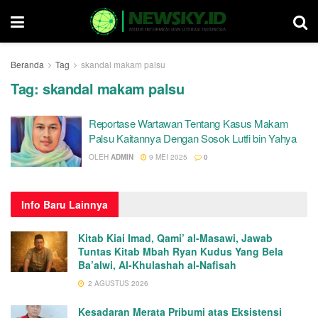
Beranda
Tag
skandal makam palsu
Tag:
skandal makam palsu
Reportase Wartawan Tentang Kasus Makam
Palsu Kaitannya Dengan Sosok Lutfi bin Yahya
OLEH
ADMIN
9 MEI 2025
0
Info
Baru Lainnya
Kitab Kiai Imad, Qami’ al-Masawi, Jawab
Tuntas Kitab Mbah Ryan Kudus Yang Bela
Ba’alwi, Al-Khulashah al-Nafisah
2 AGUSTUS 2026
Kesadaran Merata Pribumi atas Eksistensi