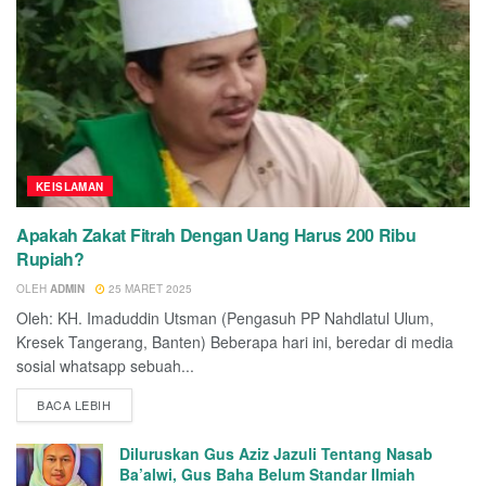
KEISLAMAN
Apakah Zakat Fitrah Dengan Uang Harus 200 Ribu
Rupiah?
OLEH
ADMIN
25 MARET 2025
Oleh: KH. Imaduddin Utsman (Pengasuh PP Nahdlatul Ulum,
Kresek Tangerang, Banten) Beberapa hari ini, beredar di media
sosial whatsapp sebuah...
BACA LEBIH
Diluruskan Gus Aziz Jazuli Tentang Nasab
Ba’alwi, Gus Baha Belum Standar Ilmiah