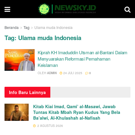
Beranda
Tag
Ulama muda Indonesia
Tag:
Ulama muda Indonesia
Kiprah KH Imaduddin Utsman al-Bantani Dalam
Menyuarakan Reformasi Pemahaman
Keislaman
OLEH
ADMIN
24 JULI 2025
0
Info
Baru Lainnya
Kitab Kiai Imad, Qami’ al-Masawi, Jawab
Tuntas Kitab Mbah Ryan Kudus Yang Bela
Ba’alwi, Al-Khulashah al-Nafisah
2 AGUSTUS 2026