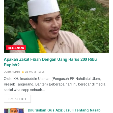
KEISLAMAN
Apakah Zakat Fitrah Dengan Uang Harus 200 Ribu
Rupiah?
OLEH
ADMIN
25 MARET 2025
Oleh: KH. Imaduddin Utsman (Pengasuh PP Nahdlatul Ulum,
Kresek Tangerang, Banten) Beberapa hari ini, beredar di media
sosial whatsapp sebuah...
BACA LEBIH
Diluruskan Gus Aziz Jazuli Tentang Nasab