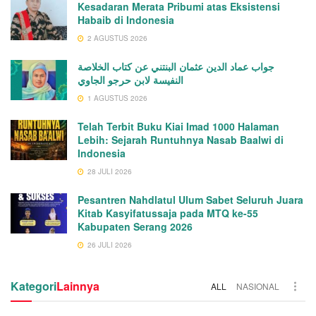
Kesadaran Merata Pribumi atas Eksistensi
Habaib di Indonesia
2 AGUSTUS 2026
جواب عماد الدين عثمان البنتني عن كتاب الخلاصة
النفيسة لابن حرجو الجاوي
1 AGUSTUS 2026
Telah Terbit Buku Kiai Imad 1000 Halaman
Lebih: Sejarah Runtuhnya Nasab Baalwi di
Indonesia
28 JULI 2026
Pesantren Nahdlatul Ulum Sabet Seluruh Juara
Kitab Kasyifatussaja pada MTQ ke-55
Kabupaten Serang 2026
26 JULI 2026
Kategori
Lainnya
ALL
NASIONAL