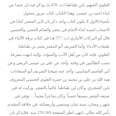
العلوي الشهير بابن طباطبا (ت: 478 ه). وذكر فيه ان عبيدا من
ابناء احمد بن عيسى. وهذا الكتاب كتاب مزور منحول
بأشياء:الاول لا يكون كتاب واحد ذكر بان لأبي المعمر كتابا في
الانساب اسمه ابناء الامام في مصر والشام الحسن والحسين.
قال أبو البركات الأنباري (ت: 577 هـ) في كتاب نزهة الألباء في
طبقات الأدباء: وأما الشريف أبو المعمر يحيى بن طباطبا
العلوي، فإنه كان من أهل الأدب والسؤدد، وإليه انتهت معرفة
نسب الطالبين في وقته. وأخذ عن علي بن عيسى الربعي وعن
أبي القاسم الثمانيني، وأخذ عنه شيخنا الشريف أبو السعادات
هبة الله بن علي بن محمد بن حمزة العلوي الحسني المعروف
بابن الشجري. وكان ابن طباطبا عالماً بالشعر، ورأيت له في
صنعة الشعر مصنفاً حسناً. وكان شاعراً مجيداً… توفي في
شهر رمضان، سنة ثمان وسبعين وأربعمائة، في خلافة المقتدى
بأمر الله تعالى. انتهى انظر الصفحة 269-270 منه. فلايذكر بان