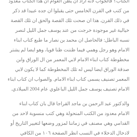
الكتاب؟ فالجواب لانه اراد ان يظن العوام ان هذا الكتاب معدود
من كتب في القرن الخامس حتى يقبلوا ان جده عبيدا قد ذكر
في ذلك القرن. هذا ان صحت تلك القصة والحق ان تلك القصة
خيالية غير موجودة خرجت من عند يوسف جمل الليل لنصر
نسبه الباطل: فالحاصل ان محمد بن نصار ما طبع كتاب ابناء
الامام وهو رجل وهمي فيما ظننت ظنا قويا، وهو ايضا لم يشتر
مخطوطة كتاب ابناء الامام لابي المعمر من ال الوراق وابن
صدقة الوراق ايضا ليس له تلك المخطوطة كما لا يكون لابي
المعمر تصنيف يسمى كتاب ابناء الامام. والصواب ان كتاب ابناء
الامام تصنيف يوسف جمل الليل الباعلوي عام 2004 الميلادي.
والدكتور عبد الرحمن بن ماجد القراجا قال بان كتاب ابناء
الامام معدود من الكتب المنحولة وهي كتب منسوبة لاحد من
القدامي وهي مصنف في زماننا لمزور وضعها لتغيير التاريخ أو
لادخال الدخلاء في النسب انظر الصفحة ١٠٦ من الكافي