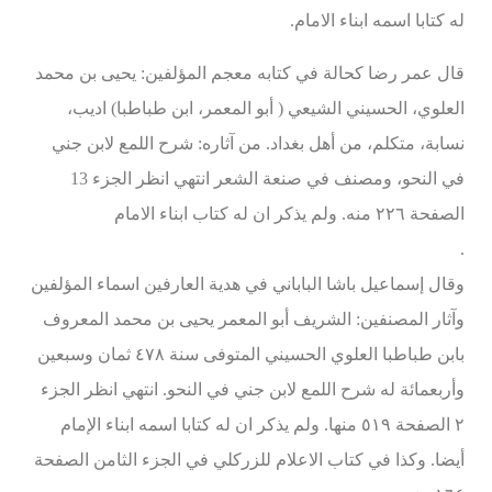
له كتابا اسمه ابناء الامام.
قال عمر رضا كحالة في كتابه معجم المؤلفين: يحيى بن محمد
العلوي، الحسيني الشيعي ( أبو المعمر، ابن طباطبا) اديب،
نسابة، متكلم، من أهل بغداد. من آثاره: شرح اللمع لابن جني
في النحو، ومصنف في صنعة الشعر انتهي انظر الجزء 13
الصفحة ٢٢٦ منه. ولم يذكر ان له كتاب ابناء الامام
.
وقال إسماعيل باشا الباباني في هدية العارفين اسماء المؤلفين
وآثار المصنفين: الشريف أبو المعمر يحيى بن محمد المعروف
بابن طباطبا العلوي الحسيني المتوفى سنة ٤٧٨ ثمان وسبعين
وأربعمائة له شرح اللمع لابن جني في النحو. انتهي انظر الجزء
٢ الصفحة ٥١٩ منها. ولم يذكر ان له كتابا اسمه ابناء الإمام
أيضا. وكذا في كتاب الاعلام للزركلي في الجزء الثامن الصفحة