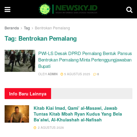
Beranda
Tag
Bentrokan Pemalang
Tag:
Bentrokan Pemalang
PWI-LS Desak DPRD Pemalang Bentuk Pansus
Bentrokan Pemalang Minta Pertenggungjawaban
Bupati
OLEH
ADMIN
5 AGUSTUS 2025
0
Info
Baru Lainnya
Kitab Kiai Imad, Qami’ al-Masawi, Jawab
Tuntas Kitab Mbah Ryan Kudus Yang Bela
Ba’alwi, Al-Khulashah al-Nafisah
2 AGUSTUS 2026