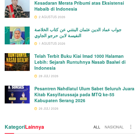
Kesadaran Merata Pribumi atas Eksistensi
Habaib di Indonesia
2 AGUSTUS 2026
جواب عماد الدين عثمان البنتني عن كتاب الخلاصة
النفيسة لابن حرجو الجاوي
1 AGUSTUS 2026
Telah Terbit Buku Kiai Imad 1000 Halaman
Lebih: Sejarah Runtuhnya Nasab Baalwi di
Indonesia
28 JULI 2026
Pesantren Nahdlatul Ulum Sabet Seluruh Juara
Kitab Kasyifatussaja pada MTQ ke-55
Kabupaten Serang 2026
26 JULI 2026
Kategori
Lainnya
ALL
NASIONAL