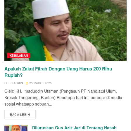
KEISLAMAN
Apakah Zakat Fitrah Dengan Uang Harus 200 Ribu
Rupiah?
OLEH
ADMIN
25 MARET 2025
Oleh: KH. Imaduddin Utsman (Pengasuh PP Nahdlatul Ulum,
Kresek Tangerang, Banten) Beberapa hari ini, beredar di media
sosial whatsapp sebuah...
BACA LEBIH
Diluruskan Gus Aziz Jazuli Tentang Nasab