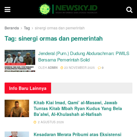
Beranda
Tag
sinergi ormas dan pemerintah
Tag:
sinergi ormas dan pemerintah
Jenderal (Purn.) Dudung Abdurachman: PWILS
Bersama Pemerintah Solid
OLEH
ADMIN
23 NOVEMBER 2025
0
Info
Baru Lainnya
Kitab Kiai Imad, Qami’ al-Masawi, Jawab
Tuntas Kitab Mbah Ryan Kudus Yang Bela
Ba’alwi, Al-Khulashah al-Nafisah
2 AGUSTUS 2026
Kesadaran Merata Pribumi atas Eksistensi