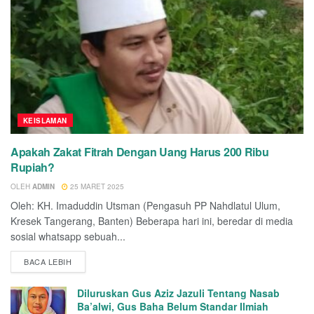
KEISLAMAN
Apakah Zakat Fitrah Dengan Uang Harus 200 Ribu
Rupiah?
OLEH
ADMIN
25 MARET 2025
Oleh: KH. Imaduddin Utsman (Pengasuh PP Nahdlatul Ulum,
Kresek Tangerang, Banten) Beberapa hari ini, beredar di media
sosial whatsapp sebuah...
BACA LEBIH
Diluruskan Gus Aziz Jazuli Tentang Nasab
Ba’alwi, Gus Baha Belum Standar Ilmiah