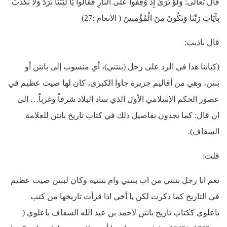
قال تعالى: وَلَوْ تَرَىٰ إِذْ وُقِفُوا عَلَى النَّارِ فَقَالُوا يَا لَيْتَنَا نُرَدُّ وَلَا نُكَذِّبَ
بِآيَاتِ رَبِّنَا وَنَكُونَ مِنَ الْمُؤْمِنِينَ ( الانعام :27)
قال باذيب:
(كتابنا هذا في الرد على رجل (بنتني)، أي منسوب إلى بانتن أو
بنتن، وهي من أقاليم جزيرة جاوا الكبرى، كان لها صيت عظيم في
عصور الحكم الإسلامي الأول الذي ساد البلاد شرقاً وغرباً… الى
ان قال: كما تجدون تفاصيل ذلك في كتاب تاريخ بانتن للعلامة
السقاف).
قلت:
نعم انا رجل بنتني من اب بنتني وام بنتنية وكان لبنتن صيت عظيم
في التاريخ كما ذكرت لكن يا أخي اذا قرأت تاريخها من كتب
باعلوي ككتاب تاريخ بانتن لأحمد بن عبد الله السقاف باعلوي (