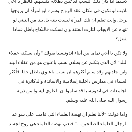
لاسيما اذا كان ذلك النسب قد تبين بطلانه كنسبهم. فانظر يا اخي
باذيب لو تكون في مكان عقد الزواج وشرع ابو امرأة ان يزوجها
برجل وانت تعلم ان تلك المرأة ليست بنته بل بنتا من التبني لو
تنهاه عن الايجاب لثارت الفتنة وان تسكت فالنكاح باطل فماذا
تفعل؟
ولا تكن يا أخي نماما بين أبناء اندونيسيا بقولك “وأن يسكته عقلاء
البلد” لان الذي يتكلم عن بطلان نسب باعلوي هو من عقلاء البلد
وابن جلدتهم وقد سلم أكثرهم ان نسب باعلوي باطل حقا. فأكثر
العلماء في مدارس داخلية إسلامية والاساتذة والدكاترة في
الجامعات في اندونيسيا قد سلموا ان باعلوي ليسوا من ذرية
رسول الله صلى الله عليه وسلم.
واما قولك: “لأننا نعلم أن نهضة العلماء التي قامت على سواعد
الرجال العلماء الصالحين…” فنعم، نهضة العلماء هي روح لجسد