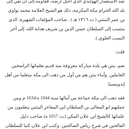
ضد الاستعمار الهولندي الذي احتل أرضه، فقاومه إلى أن نفي إلى
بلد الله الحرام مكة المكرمة، ذلك هو الشيخ العلامة محمد نواوي
بن عمر البنتني ( ت ١٣١٦ هـ ) . صاحب المؤلفات الشهيرة، الذي
ينتسب إلى السلطان حسن الدين بن شريف هداية الله، إلى آخر
النسب العلوي.).
قلت:
نعم، بنتن هي بلدة مباركة معروفة منذ قديم بعلمائها الراسخين
العاملين. وأبناء بنتن هم من أول من ذهب الى مكة متعلما من أهل
إندونيسيا.
فقد ذهب الى مكة جماعة من أبنائها سنة 1044 ه/1634 م ومن
جملتهم ابو المعالى بن السلطان ابي المفاخر البنتني يتعلمون من
علمائها كالشيخ ابن علان المكي (ت: 1057 ه) صاحب دليل
الفالحين في شرح رياض الصالحين. وكتب ابن علان كتبا للسلطان