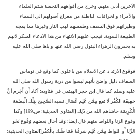
الآخرين أدنى منهم. وخرج من أفواههم النجسة شتم العلماء
والأمراء والخرافات الباطلة من معراج أصولهم الى السماء
وطيرانهم فوق السقف وطمسهم لهب النار وغيرها مما يمجه
الطبيعة السوية. فيجب عليهم الانتهاء من هذا الادعاء المنكر لانهم
به يحقرون الزهراء البتول رضي الله عنها واباها صلى الله عليه
وسلم.
فوقوع الارتداد عن الاسلام من باعلوي كما وقع في توماس
السقاف دليل واضح بأنهم ليسوا من ذرية رسول الله صلى الله
عليه وسلم كما قال ابن حجر الهيتمي في فتاويه: أكاد أَن أَجْزم أنَّ
حَقِيقَة الكُفْر لَا تقع مِمَّن عُلِم اتِّصَال نسبه الصَّحِيح بِتِلْكَ الْبضْعَة
الْكَرِيمَة حاشاهم الله من ذَلِك [الفتاوى الحديثية: ص.199] وكذا
وقوع الزنا واللواط منهم قال ايضا: وَقد أحَال بَعضهم وُقُوع نَحْو
الزِّنَا أَو اللواط مِمَّن عُلِم شرفُهُ فَمَا ظَنك بالْكفْر[الفتاوى الحديثية: