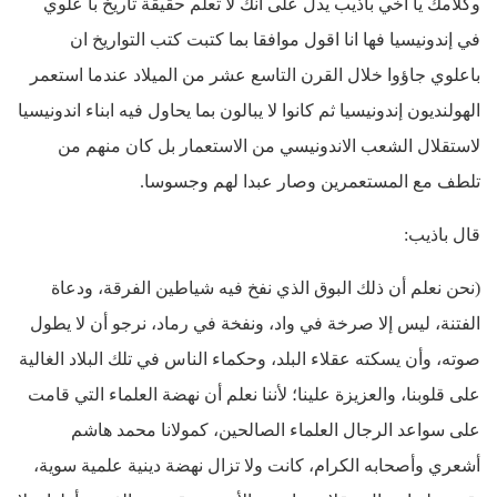
وكلامك يا اخي باذيب يدل على أنك لا تعلم حقيقة تاريخ با علوي
في إندونيسيا فها انا اقول موافقا بما كتبت كتب التواريخ ان
باعلوي جاؤوا خلال القرن التاسع عشر من الميلاد عندما استعمر
الهولنديون إندونيسيا ثم كانوا لا يبالون بما يحاول فيه ابناء اندونيسيا
لاستقلال الشعب الاندونيسي من الاستعمار بل كان منهم من
تلطف مع المستعمرين وصار عبدا لهم وجسوسا.
قال باذيب:
(نحن نعلم أن ذلك البوق الذي نفخ فيه شياطين الفرقة، ودعاة
الفتنة، ليس إلا صرخة في واد، ونفخة في رماد، نرجو أن لا يطول
صوته، وأن يسكته عقلاء البلد، وحكماء الناس في تلك البلاد الغالية
على قلوبنا، والعزيزة علينا؛ لأننا نعلم أن نهضة العلماء التي قامت
على سواعد الرجال العلماء الصالحين، کمولانا محمد هاشم
أشعري وأصحابه الكرام، كانت ولا تزال نهضة دينية علمية سوية،