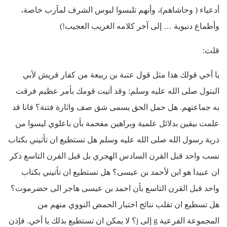
أدعياء ( وحاشاهم)، وأنهم تلبسوا لبوس الشرف لمآرب خاصة،
وأطماع دنيوية … إلى آخر كلامه الغريب العجيب!)
قلت:
يا أخي قولك هذا مثل قول عتبة بن ربيعة من كفار قريش لأبي
البتول صلى الله عليه وسلم: وقد أتيت قومك بأمر عظيم فرقت
به جماعتهم. هل حمل الحق يسمى شق صف واثارة فتنة؟ فانا قد
علمت بيقين بدلائل علمية وبراهين مفحمة بأن باعلوي ليسوا من
ذرية رسول الله صلى الله عليه وسلم هل تستطيع ان تأتيني بكتاب
نسب واحد قبل القرن السادس الهجري بل قبل القرن التاسع ذكر
ان عبيدا هو ابن لأحمد بن عيسى؟ هل تستطيع ان تأتيني بكتاب
واحد قبل القرن التاسع بأن احمد بن عيسى هاجر الى حضرموت؟
هل تسطيع ان تقلب نتائج اختبار الحمض النووي منهم من
المجموعة الفرعية g إلى j؟ لا يمكن ان تستطيع بذلك يا أخي. فإذن