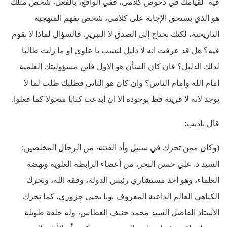
فيه- لقيامك في دحوض كلامى، ففي الواقع، بالفعل، شخص مثلك
هو الذي يستحق الإجابة على كلامى، شخص يفهم المنهجية
التاريخية، لكنك تحتاج إلى الصدق لا التبرير. فالسؤال لماذا لا تقوم
فيه؟ هل قد عرفت انه لا دليل لنسب با علوي او ما زلت طالبا
لذلك الدليل؟ فان كان الشأن هو الاول فاين مسؤوليتك العلمية
امام الله وامام الناس؟ وان كان هو الثاني فطلبك طلب لما لا
يوجد لانه لا قرينة قط بوجوده الا ان أبدعت كتابا منحولا كما فعلوا.
قال باذيب:
(وكان ممن تحرك في سبيل وأد الفتنة، من الرجال المخلصين:
السيد د. علي حسن البحر، من أعضاء الرابطة العلوية ونهضة
العلماء، وهو أحد مستشاري رئيس الدولة، وفقه الله، وتحرك
الكياهي العالم الداعية المعروف بويا يحيى جزوري، كما تحرك
الأستاذ الفاضل السيد محمد حنيف العطاس، وله حلقة طويلة