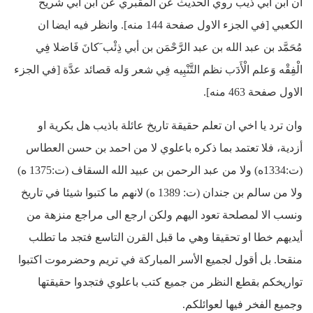
ان ابن ابي ذيب روي الحديث عن المقبري عن ابن ابي شريح
الكعبي [في الجزء الاول صفحة 144 منه]. وانظر فيه ايضا ان
مُحَمَّد بن عبد الله بن عبد الرَّحْمَن بن أبي ذِئْب َكانَ فَاضلا فِي
الْفِقْه وَعلم الْأَدَب نظم التَّنْبِيه فِي شعر وَله قصائد عدَّة [في الجزء
الاول صفحة 463 منه].
وان ترد يا اخي ان تعلم حقيقة تاريخ عائلة باذيب هل بكرية او
أزدية، فلا تعتمد بما ذكره باعلوي لا من احمد بن حسن العطاس
(ت:1334ه) ولا من عبد الرحمن بن عبيد الله السقاف (ت:1375 ه)
ولا من سالم بن جندان (ت: 1389 ه) لانهم ما كتبوا شيئا في تاريخ
ونسب الا لمصلحة تعود اليهم ولكن ارجع الى مراجع منزهة من
أيديهم خطا او تحقيقا وهي ما قبل القرن التاسع فتجد ما تطلب
منقحا. بل أقول لجميع الأسر المباركة في تريم وحضرموت اكتبوا
تواريخكم بقطع النظر من جميع كتب باعلوي فتجدوا حقيقتها
وجميع الفخر فيها لعوائلكم.