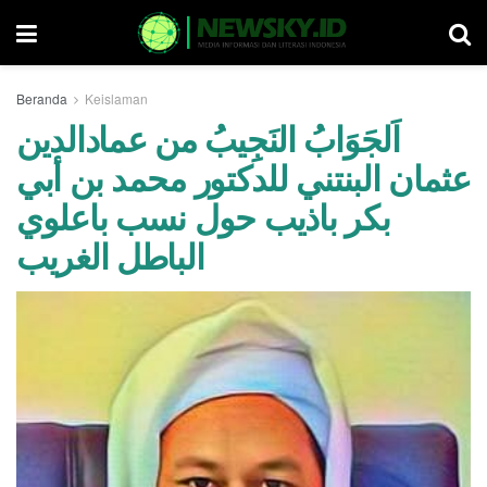
Beranda
Keislaman
اَلجَوَابُ النَجِيبُ من عمادالدين
عثمان البنتني للدكتور محمد بن أبي
بكر باذيب حول نسب باعلوي
الباطل الغريب