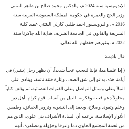
الإندونيسية سنة 2024 م، والدكتور محمد صالح بن طاهر البنتني
وزير الحج والعمرة في حكومة المملكة السعودية العربية سنة
2016 م، والبروبيسور احمد طلبي كارلي البنتني عميد كلية
الشريعة والقانون في الجامعة الشريف هداية الله جاكرتا سنة
2022 م. وغيرهم حفظهم الله تعالى.
قال باذيب:
( إذا علمنا هذا، فإننا لنعجب عجباً شديداً، أن يظهر رجل (بنتني) في
أيامنا هذه، يدعو إلى شق الصف، وإثارة فتنة نائمة، وينادي على
الملأ وعلى وسائل التواصل وعلى القنوات الفضائية، ثم يؤلف كتاباً
محاولاً دعم فتنته وفكرته، للنيل من أنساب قوم كرام، أهل دين
وعلم وتقوى وصلاح، ويعمد إلى التشويه وتزوير الحقائق، وطمس
الأنوار الإسلامية، بزعمه أن السادة الأشراف بني علوي، الذين هم
من لحمة المجتمع الجاوي دما وعرقا وخؤولة ومصاهرة، أنهم