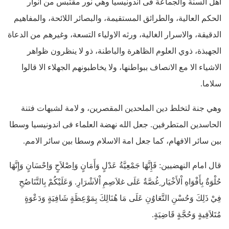
اهل السنة والجماعة فى اندونيسيا وهي نور مقتبس من انوار
الحكم العالية، والطرائق المستقيمة، والبصائر اللائحة، والمفاهيم
الدقيقة، والاسرار الغالية، ورثه الاولياء التسعة، وغيرهم من الدعاة
الجهبذة، ذوي العلوم الظاهرة والباطنة، ذو لا ينظرون ظواهر
الاشياء الا مع الانصاف ببواطنها، ولا يخاطبونهم الجهلاء الا قالوا
سلاما.
وهي جنة لتخلط دين الملحدين المقصرين، و لامة لشبهات فتنة
الحاسدين المتطرفين. جعل الله نهضة العلماء فى اندونيسيا وسطا
بين سائر الافهام، كما جعل امة الاسلام وسطا بين سائر الامم.
قال امام النهضيين: فَإِنَّهَا جَمْعِيَّةُ عَدْلٍ وَأَمَانٍ وَاِصْلاَحٍ وَاِحْسَانٍ وَإِنَّهَا
حُلْوَةٌ بِأَفْوَاهِ اْلأَخْيَار ِغُصَّةٌ عَلَى غلاَصِمِ اْلاَشْرَارِ. وَعَلَيْكُمْ بِالتَّنَاصُحِ
فِيْ ذَلِكَ وَحُسْنِ التَّعَاوُنِ عَلَى مَا هُنَالِكَ بِمَوْعِظَةٍ شَافِيَةٍ وَدَعْوَةٍ
مُتَلاَفِيةٍ وَحُجَّةٍ قَاضِيَةٍ.