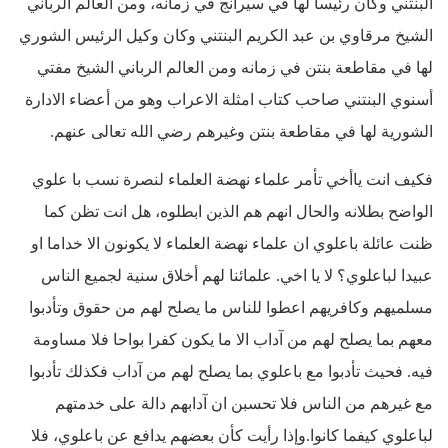
البنتني وكان رئيسا لها في سيرانج في زمانه، ومن العالم الرباني
الشيخ مرقاوي بن عبد الكريم البنتني وكان وكيل الرئيس الشوري
لها في مقاطعة بنتن في زمانه ومن العالم الرباني الشيخ مفتي
أسنوي البنتني صاحب كتاب امثلة الاعراب وهو من أعضاء الادارة
الشورية لها في مقاطعة بنتن وغيرهم رضي الله تعالى عنهم.
فكيف انت ياأخي تأمر علماء نهضة العلماء لنصرة نسب با علوي
الواضح بطلانه والحال انهم هم الذين ابطلوه، هل انت تظن كما
ظنت عائلة باعلوي ان علماء نهضة العلماء لا يكونون الا خداما او
عبيدا لباعلوي؟ لا يا اخي. علمائنا لهم أخلاق سنية لجميع الناس
مسلميهم وكافريهم اعطوا للناس ما يصلح لهم من حقوق وتأدبوا
معهم بما يصلح لهم من آداب الا ما يكون كفرا بواحا فلا مساومة
فيه. فحيث تأدبوا مع باعلوي بما يصلح لهم من آداب فكذلك تأدبوا
مع غيرهم من الناس فلا تحسبن ان آدابهم دالة على خدمتهم
لباعلوي كيفما كانوا.وإذا رأيت كأن بعضهم يدافع عن باعلوي، فلا