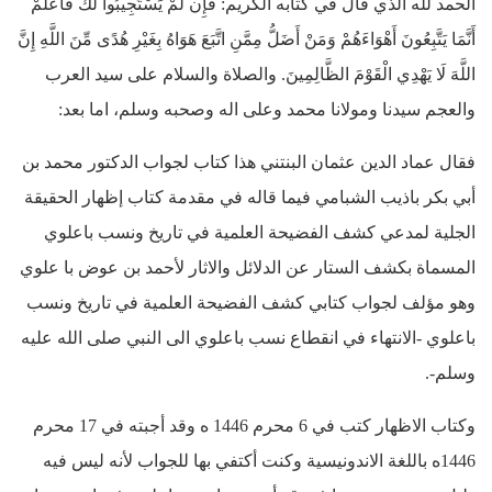
الحمد لله الذي قال في كتابه الكريم: فَإِن لَّمْ يَسْتَجِيبُوا لَكَ فَاعْلَمْ
أَنَّمَا يَتَّبِعُونَ أَهْوَاءَهُمْ وَمَنْ أَضَلُّ مِمَّنِ اتَّبَعَ هَوَاهُ بِغَيْرِ هُدًى مِّنَ اللَّهِ إِنَّ
اللَّهَ لَا يَهْدِي الْقَوْمَ الظَّالِمِينَ. والصلاة والسلام على سيد العرب
والعجم سيدنا ومولانا محمد وعلى اله وصحبه وسلم، اما بعد:
فقال عماد الدين عثمان البنتني هذا كتاب لجواب الدكتور محمد بن
أبي بكر باذيب الشبامي فيما قاله في مقدمة كتاب إظهار الحقيقة
الجلية لمدعي كشف الفضيحة العلمية في تاريخ ونسب باعلوي
المسماة بكشف الستار عن الدلائل والاثار لأحمد بن عوض با علوي
وهو مؤلف لجواب كتابي كشف الفضيحة العلمية في تاريخ ونسب
باعلوي -الانتهاء في انقطاع نسب باعلوي الى النبي صلى الله عليه
وسلم-.
وكتاب الاظهار كتب في 6 محرم 1446 ه وقد أجبته في 17 محرم
1446ه باللغة الاندونيسية وكنت أكتفي بها للجواب لأنه ليس فيه