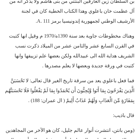
بن السلطان زين العارفين البنتني من بنى هاشم ولا يذكر انه من
آل عظمت خان باعلوي وهذا الكتاب الخطية كان في لجنة
الأرشيف الوطني لجمهورية إندونيسيا برمز A. 111.
وهناك مخطوطات جاوية بعد سنة 1390ه/1970 م وقيل انها كتبت
في القرن السابع عشر والثامن عشر من الميلاد ذكرت نسب
الشريف هداية الله الى عبيدالله ولكن بعضها علم تزييفها وانها
كتبت في ورقة جديدة وبعضها لا يعلم مصدرها .
فما فعل باعلوي يعد من سرقة تاريخ الغير قال تعالى: لا تَحْسَبَنَّ
الَّذِينَ يَفْرَحُونَ بِمَا أَتَوا وَّيُحِبُّونَ أَن يُحْمَدُوا بِمَا لَمْ يَفْعَلُوا فَلَا تَحْسَبَنَّهُم
بِمَفَازَةٍ مِّنَ الْعَذَابِ وَلَهُمْ عَذَابٌ أَلِيمٌ ( ال عمران: 188) .
قال باذيب:
(ومن بانتن، انتشرت أنوار عالم جليل، كان هو الآخر من المجاهدين