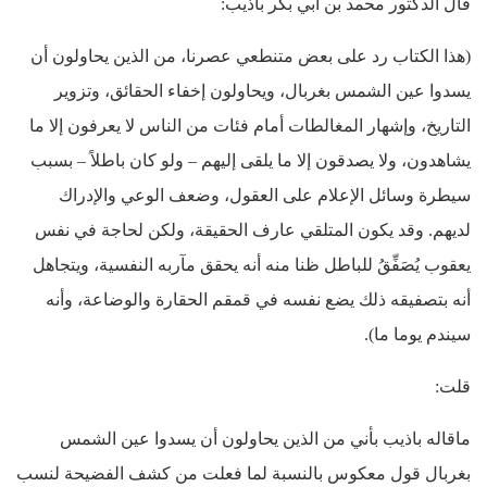
قال الدكتور محمد بن أبي بكر باذيب:
(هذا الكتاب رد على بعض متنطعي عصرنا، من الذين يحاولون أن
يسدوا عين الشمس بغربال، ويحاولون إخفاء الحقائق، وتزوير
التاريخ، وإشهار المغالطات أمام فئات من الناس لا يعرفون إلا ما
يشاهدون، ولا يصدقون إلا ما يلقى إليهم – ولو كان باطلاً – بسبب
سيطرة وسائل الإعلام على العقول، وضعف الوعي والإدراك
لديهم. وقد يكون المتلقي عارف الحقيقة، ولكن لحاجة في نفس
يعقوب يُصَفِّقُ للباطل ظنا منه أنه يحقق مآربه النفسية، ويتجاهل
أنه بتصفيقه ذلك يضع نفسه في قمقم الحقارة والوضاعة، وأنه
سيندم يوما ما).
قلت:
ماقاله باذيب بأني من الذين يحاولون أن يسدوا عين الشمس
بغربال قول معكوس بالنسبة لما فعلت من كشف الفضيحة لنسب