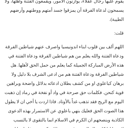
يقوم عليها رجال عقلاء، يوازنون الأمور، ويقمعون الفتنة وأهلها، ولا
يسمحون لدعاة الفرقة أن يمزقوا جسد أمتهم ووطنهم وأرضهم
الطيبة).
قلت:
اللهم ألف بين قلوب ابناء اندونيسيا واصرف عنهم شياطين الفرقة
ودعاة الفتنة والله يعلم من هم شياطين الفرقة ودعاة الفتنة في
هذه الأرض المباركة الجميلة كما يعلم من حمل الحق لأهلها. هل
شياطين الفرقة ودعاة الفتنة هم من ادعى الشرف بلا دليل ولا
برهان كباعلوي او من كشف بطلان ادعائه بدلائل واضحة وبراهين
قوية كنحن. فكلمات حق صرحة في واد أو نفخة في رماد إن ذهبت
اليوم مع الريح فقد تذهب غداً بالأوتاد. فاذا اردت يا أخي ان لا يطول
هذا الصوت الحق فعليك بنهي باعلوي عن الاستمرار بهذه الدعوى
الكاذبة وبنصحهم ان الكرم في الاسلام انما بالتقوى لا بالنسب