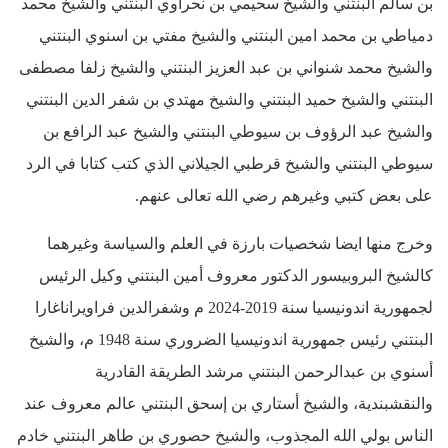
بن سالم البنتني والشيخ سحيمي بن نحراوي البنتني والشيخ محمد
دمياطي بن محمد امين البنتني والشيخ مفتي بن اسنوي البنتني
والشيخ محمد شنواني بن عبد العزيز البنتني والشيخ زلفا مصطفى
البنتني والشيخ حميد البنتني والشيخ مهتدي بن شفر الدين البنتني
والشيخ عبد الرؤوف بن سيوطي البنتني والشيخ عبد الرافع بن
سيوطي البنتني والشيخ قرطبي الجيلاني الذي كتب كتابا في الرد
على بعض كتبي وغيرهم رضي الله تعالى عنهم.
وخرج منها ايضا شخصيات بارزة في العلم والسياسة وغيرهما
كالشيخ البروبيسور الدكتور معروف أمين البنتني وكيل الرئيس
لجمهورية اندونيسيا سنة 2019-2024 م وشفرالدين فراويراناغارا
البنتني رئيس جمهورية اندونيسيا الضروري سنة 1948 م، والشيخ
أسنوي بن عبدالرحمن البنتني مرشد الطريقة القادرية
والنقشبندية، والشيخ أستاري بن إسحق البنتني عالم معروف عند
الناس بولي الله المجذوب، والشيخ حصوري بن طاهر البنتني خادم