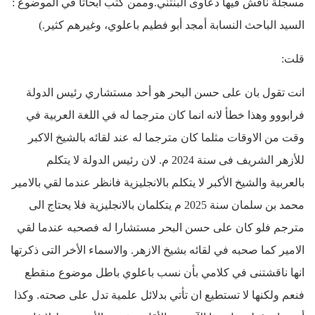
مسجلة ناقش فيها دعاوى البنتني.وممن كتب أبحاثاً في الموضوع :
السيد الباحث النسابة أمجد أبو فطيم باعلوي، وغيرهم كثير.)
قلت:
انت تقول بان على حسن البحر هو أحد مستشاري رئيس الدولة
فرابووو وهذا خطأ لانه انما كان مترجما له في اللغة العربية في
وقت من الاوقات مثلما كان مترجما له عند لقائه بالشيخ الاكبر
للأزهر الشريف فى سنة 2024 م. لان رئيس الدولة لا يتكلم
بالعربية والشيخ الأكبر لا يتكلم بالانجليزية فانظر عندما لقي بالامير
محمد بن سلمان سنة 2025 م يتكلمان بالانجليزية فلا يحتاج الى
مترجم فلو كان على حسن البحر مستشارا له فصحبه عندما لقي
الامير كما صحبه في لقائه بشيخ الازهر. والاسماء الأخر التى ذكرتها
انها ناقشتنى في كلامي بأن نسب باعلوي باطل موضوع منقطع
فنعم ولكنها لا تستطيع ان تأتي بدلائل علمية تدل على صحته. وكذا