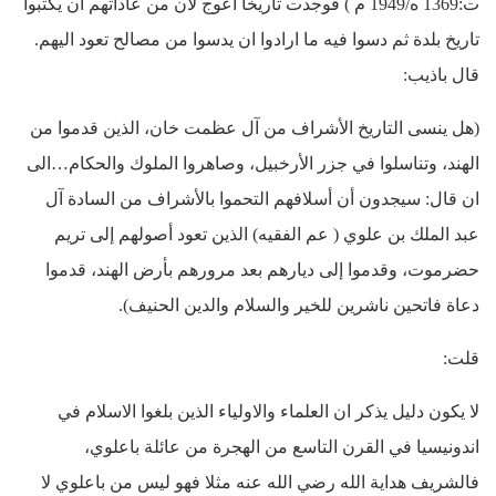
ت:1369 ه/1949 م ) فوجدت تاريخا أعوج لان من عاداتهم ان يكتبوا
تاريخ بلدة ثم دسوا فيه ما ارادوا ان يدسوا من مصالح تعود اليهم.
قال باذيب:
(هل ينسى التاريخ الأشراف من آل عظمت خان، الذين قدموا من
الهند، وتناسلوا في جزر الأرخبيل، وصاهروا الملوك والحكام…الى
ان قال: سيجدون أن أسلافهم التحموا بالأشراف من السادة آل
عبد الملك بن علوي ( عم الفقيه) الذين تعود أصولهم إلى تريم
حضرموت، وقدموا إلى ديارهم بعد مرورهم بأرض الهند، قدموا
دعاة فاتحين ناشرين للخير والسلام والدين الحنيف).
قلت:
لا يكون دليل يذكر ان العلماء والاولياء الذين بلغوا الاسلام في
اندونيسيا في القرن التاسع من الهجرة من عائلة باعلوي،
فالشريف هداية الله رضي الله عنه مثلا فهو ليس من باعلوي لا