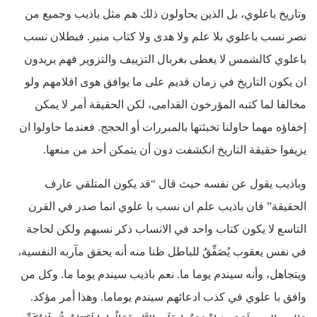
وتاريخ باعلوي، بل الذين يحاولون ذلك هم مثل باذيب وجميع من
نصر نسب باعلوي بلا علم ولا هدى ولا كتاب منير. فبطلان نسب
باعلوي كالشمس لا يغطى بغربال التزييف والتزوير فهم يريدون
ان يكون التاريخ في زمان قديم على ما يوافق هوى اقلامهم ولو
مخالفا لما كتبه المؤرخون القدامى، لكن الحقيقة أمر لا يمكن
إخفاؤه مهما حاولنا تخبئتها بالمبررات أو الحجج. فعندما حاولوا ان
يزيفوا حقيقة التاريخ انكشفت دون أن يتمكن أحد من منعها.
وباذيب يقول عن نفسه حيث قال “قد يكون المتلقي عارف
الحقيقة” فان باذيب علم ان نسب با علوي انما صدر في القرن
التاسع لا يكون كتاب واحد في الانساب ذكر نسبهم ولكن لحاجة
في نفس يعقوب يُصَفِّقُ للباطل ظنا منه أنه يحقق مآربه النفسية،
ويتجاهل، وأنه سيندم يوما ما. نعم باذيب سيندم يوما ما. وكل من
وافق با علوي في كذب ادعائهم سيندم يوماما. وهذا أمر مؤكد.