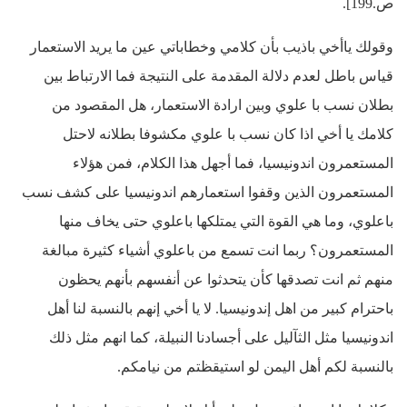
ص.199].
وقولك ياأخي باذيب بأن كلامي وخطاباتي عين ما يريد الاستعمار
قياس باطل لعدم دلالة المقدمة على النتيجة فما الارتباط بين
بطلان نسب با علوي وبين ارادة الاستعمار، هل المقصود من
كلامك يا أخي اذا كان نسب با علوي مكشوفا بطلانه لاحتل
المستعمرون اندونيسيا، فما أجهل هذا الكلام، فمن هؤلاء
المستعمرون الذين وقفوا استعمارهم اندونيسيا على كشف نسب
باعلوي، وما هي القوة التي يمتلكها باعلوي حتى يخاف منها
المستعمرون؟ ربما انت تسمع من باعلوي أشياء كثيرة مبالغة
منهم ثم انت تصدقها كأن يتحدثوا عن أنفسهم بأنهم يحظون
باحترام كبير من اهل إندونيسيا. لا يا أخي إنهم بالنسبة لنا أهل
اندونيسيا مثل الثآليل على أجسادنا النبيلة، كما انهم مثل ذلك
بالنسبة لكم أهل اليمن لو استيقظتم من نيامكم.