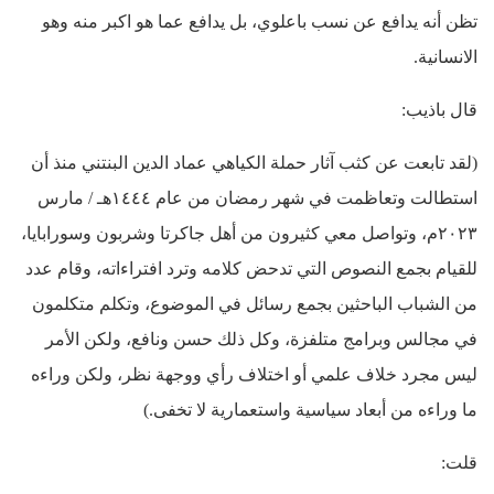
تظن أنه يدافع عن نسب باعلوي، بل يدافع عما هو اكبر منه وهو
الانسانية.
قال باذيب:
(لقد تابعت عن كثب آثار حملة الكياهي عماد الدين البنتني منذ أن
استطالت وتعاظمت في شهر رمضان من عام ١٤٤٤هـ / مارس
۲۰۲۳م، وتواصل معي كثيرون من أهل جاكرتا وشربون وسورابايا،
للقيام بجمع النصوص التي تدحض كلامه وترد افتراءاته، وقام عدد
من الشباب الباحثين بجمع رسائل في الموضوع، وتكلم متكلمون
في مجالس وبرامج متلفزة، وكل ذلك حسن ونافع، ولكن الأمر
ليس مجرد خلاف علمي أو اختلاف رأي ووجهة نظر، ولكن وراءه
ما وراءه من أبعاد سياسية واستعمارية لا تخفى.)
قلت: