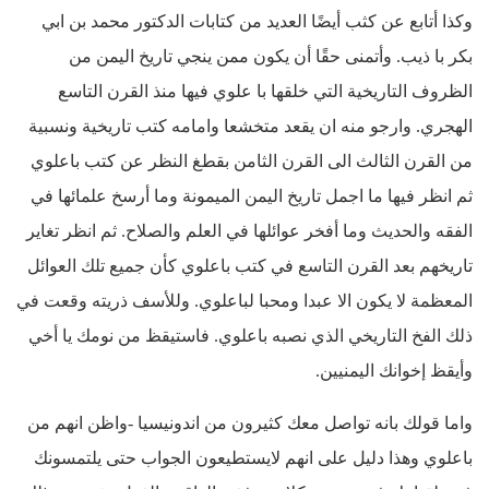
وكذا أتابع عن كثب أيضًا العديد من كتابات الدكتور محمد بن ابي
بكر با ذيب. وأتمنى حقًا أن يكون ممن ينجي تاريخ اليمن من
الظروف التاريخية التي خلقها با علوي فيها منذ القرن التاسع
الهجري. وارجو منه ان يقعد متخشعا وامامه كتب تاريخية ونسبية
من القرن الثالث الى القرن الثامن بقطغ النظر عن كتب باعلوي
ثم انظر فيها ما اجمل تاريخ اليمن الميمونة وما أرسخ علمائها في
الفقه والحديث وما أفخر عوائلها في العلم والصلاح. ثم انظر تغاير
تاريخهم بعد القرن التاسع في كتب باعلوي كأن جميع تلك العوائل
المعظمة لا يكون الا عبدا ومحبا لباعلوي. وللأسف ذريته وقعت في
ذلك الفخ التاريخي الذي نصبه باعلوي. فاستيقظ من نومك يا أخي
وأيقظ إخوانك اليمنيين.
واما قولك بانه تواصل معك كثيرون من اندونيسيا -واظن انهم من
باعلوي وهذا دليل على انهم لايستطيعون الجواب حتى يلتمسونك