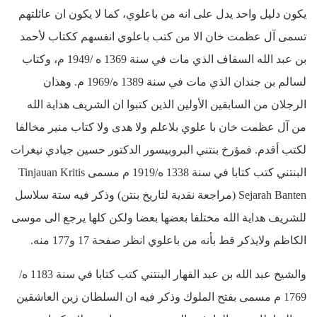
يكون دليل واحد يدل على انه من باعلوي، كما لا يكون ان عائلتهم
تسمى آل عظمت خان الا من كتب باعلوي انفسهم ككتاب لأحمد
بن عبد الله السقاف الذي مات في سنة 1369 ه /1949 م، وكتاب
لسالم بن جندان الذي مات في سنة 1389 ه/1969 م. وهذان
الرجلان من السابقين الأولين الذين كتبوا ان الشريف هداية الله
من آل عظمت خان با علوي بلاعلم ولا هدى ولا كتاب منير مخالفا
لكتب أقدم. فمؤرخ بنتني البروبيسور الدكتور حسين جيادي نيغرات
البنتني كتب كتابا في سنة 1338 ه/1919 م مسمى Tinjauan Kritis
Sejarah Banten (مراجعة نقدية لتاريخ بنتن) وذكر فيه ستة سلاسل
للشريف هداية الله مختلفا بعضها بعضا ولكن كلها يرجع الى موسى
الكاظم ولايذكر قط بأنه من باعلوي انظر صفحة 17 و177 منه.
والشيخ عبد الله بن عبد القهار البنتني كتب كتابا في سنة 1183 ه/
1769 م مسمى بفتح الملوك وذكر فيه ان السلطان زين العاشقين