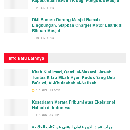
Kepesertaan BPJS-TK bagi Pengurus Masjid
11 JUNI 2026
DMI Banten Dorong Masjid Ramah
Lingkungan, Siapkan Charger Motor Listrik di
Ribuan Masjid
10 JUNI 2026
Info
Baru Lainnya
Kitab Kiai Imad, Qami’ al-Masawi, Jawab
Tuntas Kitab Mbah Ryan Kudus Yang Bela
Ba’alwi, Al-Khulashah al-Nafisah
2 AGUSTUS 2026
Kesadaran Merata Pribumi atas Eksistensi
Habaib di Indonesia
2 AGUSTUS 2026
جواب عماد الدين عثمان البنتني عن كتاب الخلاصة