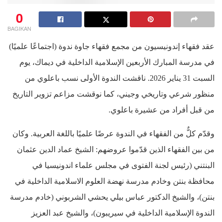
0
BAGIKAN
عقد فقهاء إندونيسيون من مجمع فقهاء جاوة ندوة (اجتماعًا علميًا)
في مدرسة المبارك الأربعين الإسلامية الداخلية في ديماك، يوم
السبت 31 يناير 2026. ناقشت الندوة الأولى نسب باعلوي من
منظور شرعي وتاريخي وجيني، كما نوقشت مزاعم تزوير التاريخ
من قبل أفراد من عشيرة باعلوي.
وقدّم كلٌّ من الفقهاء في الندوة عرضًا علميًا باللغة العربية. وكان
من بين الفقهاء الذين قدّموا عروضهم: الشيخ عماد الدين عثمان
البنتني (رئيس لجنة الفتوى في مجلس علماء اندونيسيا في
محافظة بنتن وخادم مدرسة نهضة العلوم الاسلامية الداخلية في
بنتن)، والشيخ الدكتور عباس بيلي يحشي الشربوني (خادم مدرسة
الندوة الإسلامية الداخلية في سيريبون)، والشيخ عبد العزيز