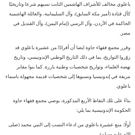
باعلوي مخالف للأشراف الهاشمين الثابت نسبهم شرعا وتاريخيًا
كآل قتادة (أمير مكة السابق)، وآل السليمانية، والعائلة الهاشمية
الحاكمة في الأردن، وآل الرسي (إمام اليمن)، وآل القنديل في
مصر.
وقرر مجمع فقهاء جاوة ايضا أن أفرادًا من عشيرة باعلوي قد
زوّروا التواريخ، بما في ذلك التاريخ الوطني الإندونيسي، وتاريخ
نهضة العلماء، وتواريخ شخصيات وطنية بارزة. كما بنوا مقابر
مزيفة في إندونيسيا ونسبوها إلى شخصيات قديمة مجهولة باسماء
باعلوي.
بناءً على تلك النقاط الأربع المذكورة، يوصي مجمع فقهاء جاوة
الحكومة الإندونيسية بما يلي:
أولًا: منع عشيرة باعلوي من ادعاء النسب إلى النبي محمد (صلى
الله عليه وسلم).