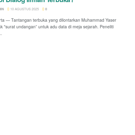
10 AGUSTUS 2025
IN
0
rta — Tantangan terbuka yang dilontarkan Muhammad Yaser
ak "surat undangan” untuk adu data di meja sejarah. Peneliti
..