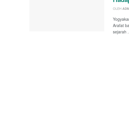
OLEH
ADM
Yogyaka
Arafat b
sejarah .