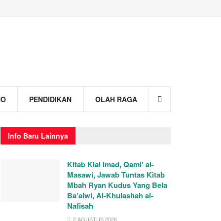
NO
PENDIDIKAN
OLAH RAGA
Info
Baru Lainnya
Kitab Kiai Imad, Qami’ al-
Masawi, Jawab Tuntas Kitab
Mbah Ryan Kudus Yang Bela
Ba’alwi, Al-Khulashah al-
Nafisah
2 AGUSTUS 2026