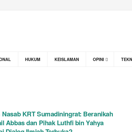
IONAL
HUKUM
KEISLAMAN
OPINI
TEK
 Nasab KRT Sumadiningrat: Beranikah
l Abbas dan Pihak Luthfi bin Yahya
i Dialog Ilmiah Terbuka?