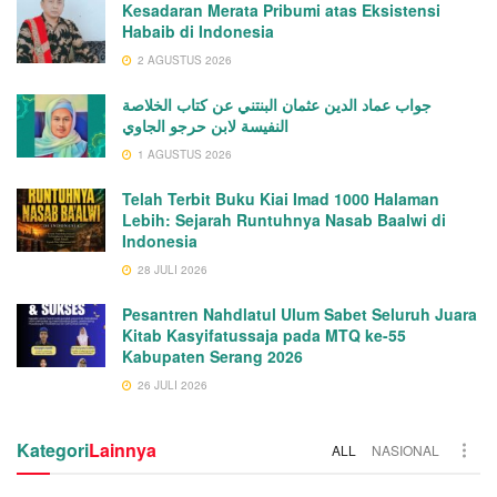
Kesadaran Merata Pribumi atas Eksistensi
Habaib di Indonesia
2 AGUSTUS 2026
جواب عماد الدين عثمان البنتني عن كتاب الخلاصة
النفيسة لابن حرجو الجاوي
1 AGUSTUS 2026
Telah Terbit Buku Kiai Imad 1000 Halaman
Lebih: Sejarah Runtuhnya Nasab Baalwi di
Indonesia
28 JULI 2026
Pesantren Nahdlatul Ulum Sabet Seluruh Juara
Kitab Kasyifatussaja pada MTQ ke-55
Kabupaten Serang 2026
26 JULI 2026
Kategori
Lainnya
ALL
NASIONAL