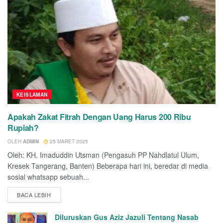
KEISLAMAN
Apakah Zakat Fitrah Dengan Uang Harus 200 Ribu
Rupiah?
OLEH
ADMIN
25 MARET 2025
Oleh: KH. Imaduddin Utsman (Pengasuh PP Nahdlatul Ulum,
Kresek Tangerang, Banten) Beberapa hari ini, beredar di media
sosial whatsapp sebuah...
BACA LEBIH
Diluruskan Gus Aziz Jazuli Tentang Nasab