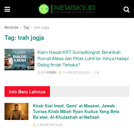
Beranda
Tag
trah jogja
Tag:
trah jogja
Klaim Nasab KRT Sumadiningrat: Beranikah
Rumail Abbas dan Pihak Luthfi bin Yahya Hadapi
Dialog Ilmiah Terbuka?
OLEH
ADMIN
10 AGUSTUS 2025
0
Info
Baru Lainnya
Kitab Kiai Imad, Qami’ al-Masawi, Jawab
Tuntas Kitab Mbah Ryan Kudus Yang Bela
Ba’alwi, Al-Khulashah al-Nafisah
2 AGUSTUS 2026